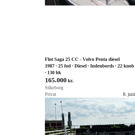
Flot Saga 25 CC - Volvo Penta diesel
1987 ∙ 25 fod ∙ Diesel ∙ Indenbords ∙ 22 knob
∙ 130 hk
165.000
kr.
Silkeborg
Privat
8. juni
Gå til annoncen
Føj til favoritter