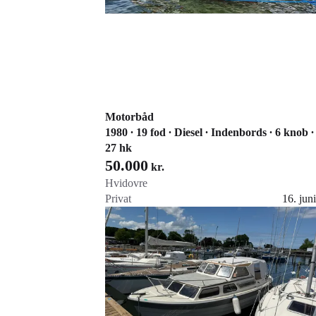
Motorbåd
1980 ∙ 19 fod ∙ Diesel ∙ Indenbords ∙ 6 knob ∙
27 hk
50.000
kr.
Hvidovre
Privat
16. juni
Gå til annoncen
Føj til favoritter