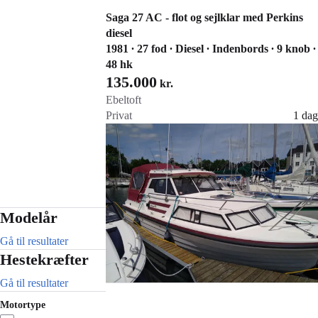
Saga 27 AC - flot og sejlklar med Perkins
diesel
1981 ∙ 27 fod ∙ Diesel ∙ Indenbords ∙ 9 knob ∙
48 hk
135.000
kr.
Ebeltoft
Privat
1 dag
Gå til annoncen
Føj til favoritter
Modelår
Gå til resultater
Hestekræfter
Gå til resultater
Motortype