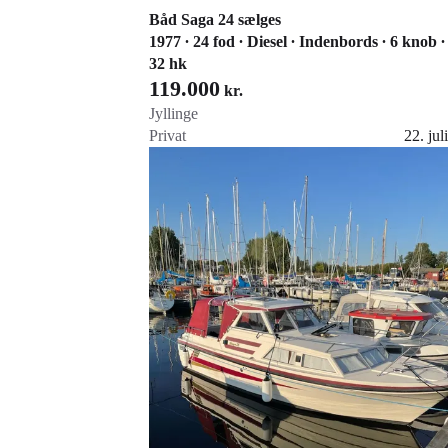
Båd Saga 24 sælges
1977 ∙ 24 fod ∙ Diesel ∙ Indenbords ∙ 6 knob ∙
32 hk
119.000
kr.
Jyllinge
Privat
22. juli
Gå til annoncen
Føj til favoritter