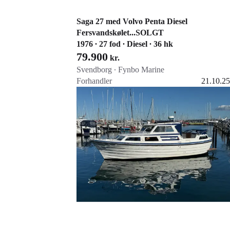
Saga 27 med Volvo Penta Diesel
Fersvandskølet...SOLGT
1976 ∙ 27 fod ∙ Diesel ∙ 36 hk
79.900
kr.
Svendborg ∙ Fynbo Marine
Forhandler
21.10.25
Gå til annoncen
Føj til favoritter