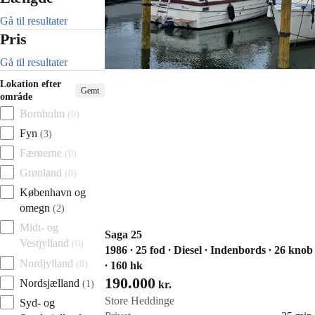
Gå til resultater
Pris
Gå til resultater
Lokation efter
Gemt
område
Bornholm
(
0
)
Fyn
(
3
)
Færøerne
(
0
)
Grønland
(
0
)
København og
omegn
(
2
)
Midt- og
Saga 25
Vestjylland
(
0
)
1986 ∙ 25 fod ∙ Diesel ∙ Indenbords ∙ 26 knob
Nordjylland
(
0
)
∙ 160 hk
190.000
Nordsjælland
(
1
)
kr.
Store Heddinge
Syd- og