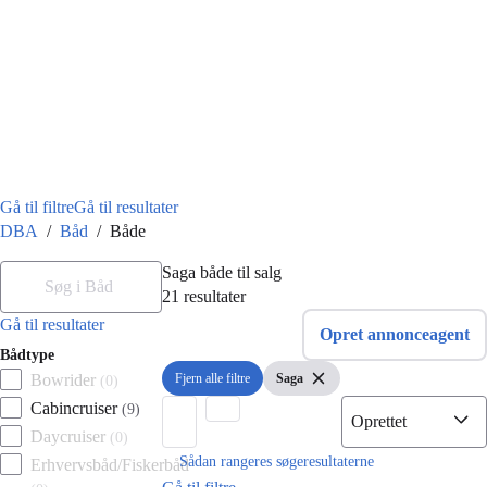
Gå til filtre
Gå til resultater
Du er her
DBA
/
Båd
/
Både
Filtre
Søg i Båd
Saga både til salg
21
resultater
Ingen resultater
Gå til resultater
Opret annonceagent
Bådtype
Fjern alle filtre
Saga
Bowrider
(
0
)
Fjern alle filtre
Vis filter
Fjern Saga
Cabincruiser
(
9
)
Daycruiser
(
0
)
Erhvervsbåd/Fiskerbåd