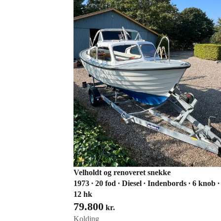
Velholdt og renoveret snekke
1973 ∙ 20 fod ∙ Diesel ∙ Indenbords ∙ 6 knob ∙
12 hk
79.800
kr.
Kolding