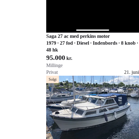
Saga 27 ac med perkins motor
1979 ∙ 27 fod ∙ Diesel ∙ Indenbords ∙ 8 knob ∙
48 hk
95.000
kr.
Millinge
Privat
21. juni
Gå til annoncen
Solgt
Føj til favoritter