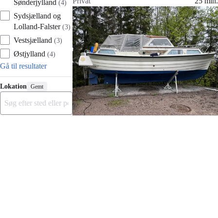
Privat
25 min.
Sønderjylland
(
4
)
Gå til annoncen
Sydsjælland og
Føj til favoritter
Lolland-Falster
(
3
)
Vestsjælland
(
3
)
Østjylland
(
4
)
Gå til resultater
Lokation
Gemt
Ingen resultater