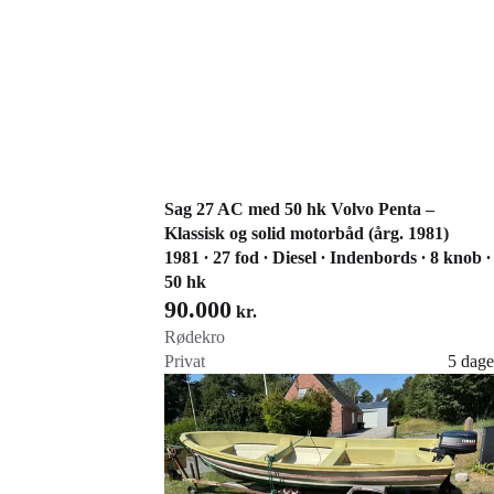
Sag 27 AC med 50 hk Volvo Penta –
Klassisk og solid motorbåd (årg. 1981)
1981 ∙ 27 fod ∙ Diesel ∙ Indenbords ∙ 8 knob ∙
50 hk
90.000
kr.
Rødekro
Privat
5 dage
Gå til annoncen
Føj til favoritter