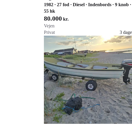
1982 ∙ 27 fod ∙ Diesel ∙ Indenbords ∙ 9 knob ∙
55 hk
80.000
kr.
Vejen
Privat
3 dage
Gå til annoncen
Føj til favoritter