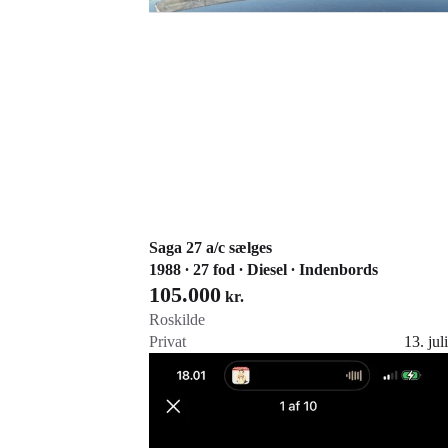
Saga 27 a/c sælges
1988 ∙ 27 fod ∙ Diesel ∙ Indenbords
105.000
kr.
Roskilde
Privat
13. juli
Gå til annoncen
Føj til favoritter