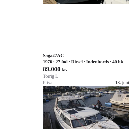
Saga27AC
1976 ∙ 27 fod ∙ Diesel ∙ Indenbords ∙ 40 hk
89.000
kr.
Torrig L
Privat
13. juni
Gå til annoncen
Føj til favoritter