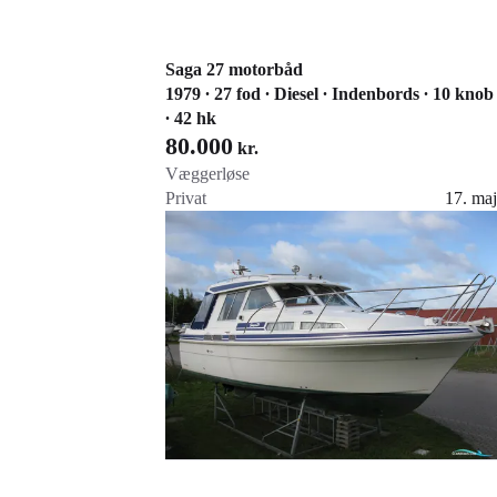
Saga 27 motorbåd
1979 ∙ 27 fod ∙ Diesel ∙ Indenbords ∙ 10 knob
∙ 42 hk
80.000
kr.
Væggerløse
Privat
17. maj
Gå til annoncen
Føj til favoritter