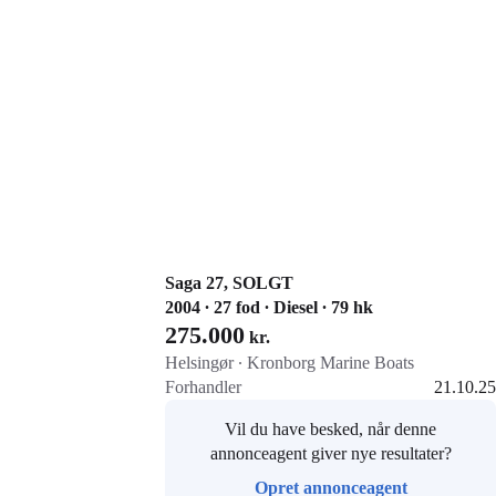
Saga 27, SOLGT
2004 ∙ 27 fod ∙ Diesel ∙ 79 hk
275.000
kr.
Helsingør ∙ Kronborg Marine Boats
Forhandler
21.10.25
Gå til annoncen
Vil du have besked, når denne
Føj til favoritter
annonceagent giver nye resultater?
Opret annonceagent