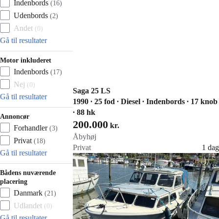
Indenbords
(
16
)
Udenbords
(
2
)
Andet
(
0
)
Gå til resultater
Motor inkluderet
Indenbords
(
17
)
Nej
(
0
)
Saga 25 LS
Gå til resultater
1990 ∙ 25 fod ∙ Diesel ∙ Indenbords ∙ 17 knob
∙ 88 hk
Annoncør
200.000
kr.
Forhandler
(
3
)
Åbyhøj
Privat
(
18
)
Privat
1 dag
Gå til resultater
Gå til annoncen
Føj til favoritter
Bådens nuværende
placering
Danmark
(
21
)
Udlandet
(
0
)
Gå til resultater