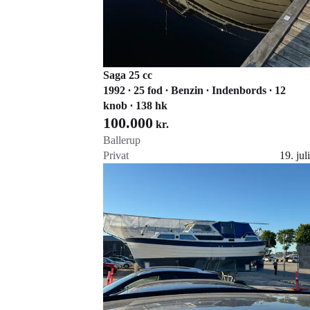
Saga 25 cc
1992 ∙ 25 fod ∙ Benzin ∙ Indenbords ∙ 12
knob ∙ 138 hk
100.000
kr.
Ballerup
Privat
19. juli
Gå til annoncen
Føj til favoritter