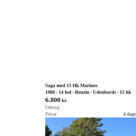
Saga med 15 Hk Mariner.
1980 ∙ 14 fod ∙ Benzin ∙ Udenbords ∙ 15 hk
6.800
kr.
Otterup
Privat
4 dage
Gå til annoncen
Føj til favoritter