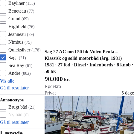
Bayliner
(
155
)
Beneteau
(
77
)
Grand
(
69
)
Highfield
(
76
)
Jeanneau
(
79
)
Nimbus
(
75
)
Quicksilver
(
178
)
Sag 27 AC med 50 hk Volvo Penta –
Saga
(
21
)
Klassisk og solid motorbåd (årg. 1981)
1981 ∙ 27 fod ∙ Diesel ∙ Indenbords ∙ 8 knob ∙
Sea Ray
(
61
)
50 hk
Andre
(
802
)
90.000
kr.
Vis alle
Rødekro
Gå til resultater
Privat
5 dage
Gå til annoncen
Annoncetype
Føj til favoritter
Brugt båd
(
21
)
Ny båd
(
0
)
Gå til resultater
Længde