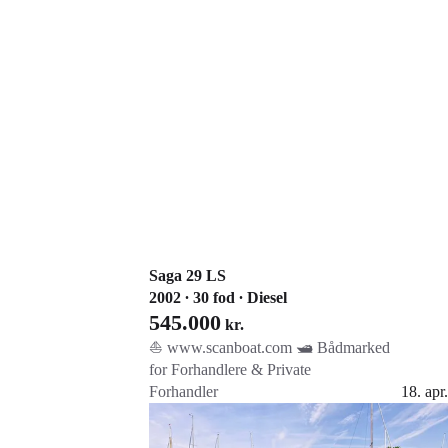
Saga 29 LS
2002 ∙ 30 fod ∙ Diesel
545.000
kr.
⛵️ www.scanboat.com 🛥️ Bådmarked
for Forhandlere & Private
Forhandler
18. apr.
Gå til annoncen
Føj til favoritter