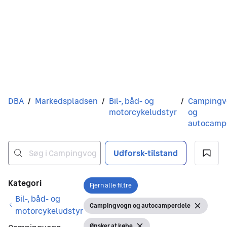
Du er her
DBA
/
Markedspladsen
/
Bil-, båd- og
/
Campingv
motorcykeludstyr
og
autocamp
Udforsk-tilstand
Ingen resultater
Filtre
Kategori
Fjern alle filtre
Åbn filter
Bil-, båd- og
Campingvogn og autocamperdele
Vis filter
Fjern filt
motorcykeludstyr
Ønsker at købe