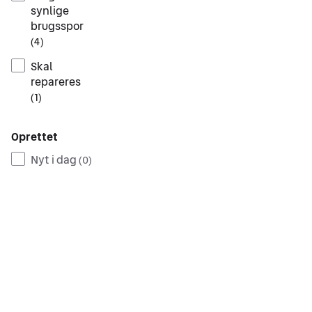
synlige
brugsspor
(
4
)
Skal
repareres
(
1
)
Oprettet
Nyt i dag
(
0
)