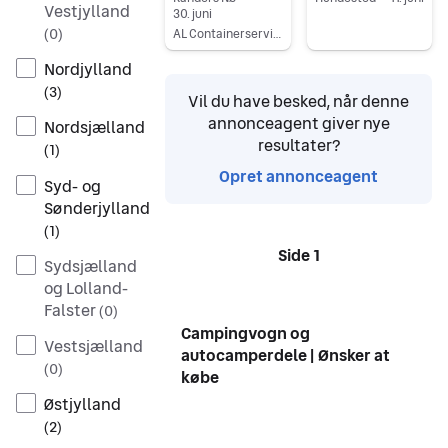
Vestjylland
30. juni
Gå til annoncen
(
0
)
AL Containerservice ApS
Gå til annoncen
Nordjylland
(
3
)
Vil du have besked, når denne
annonceagent giver nye
Nordsjælland
resultater?
(
1
)
Opret annonceagent
Syd- og
Sønderjylland
(
1
)
Side 1
Sider
Sydsjælland
og Lolland-
Falster
(
0
)
Campingvogn og
Vestsjælland
autocamperdele | Ønsker at
(
0
)
købe
Østjylland
(
2
)