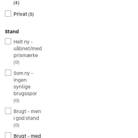
(
4
)
Privat
(
5
)
Stand
Helt ny -
uåbnet/med
prismærke
(
0
)
Som ny -
ingen
synlige
brugsspor
(
0
)
Brugt - men
i god stand
(
0
)
Brugt - med