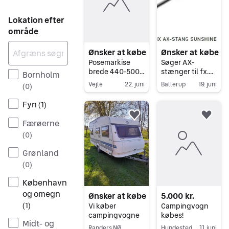
Lokation efter
område
Ønsker at købe
Ønsker at købe
Posemarkise
Søger AX-
brede 440-500
stænger til fx.
Bornholm
cm. Udhæng 2,5
Sunshine, 250
Vejle
22. juni
Ballerup
19. juni
(
0
)
meter. Gerne
dyb.
Gå til annoncen
Gå til annoncen
med sider og
Fyn
(
1
)
front. Ska...
Føj til favoritter.
Føj 
Færøerne
(
0
)
Grønland
(
0
)
København
og omegn
Ønsker at købe
5.000 kr.
(
1
)
Vi køber
Campingvogn
campingvogne
købes!
Midt- og
Randers NØ
Hundested
11. juni