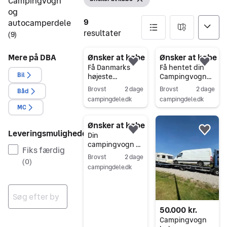
Campingvogn
Vis filter
Fjern filter
og
9
autocamperdele
resultater
(
9
)
9 resultater
Mere på DBA
Ønsker at købe
Ønsker at købe
Føj til favoritter.
Føj 
Få Danmarks
Få hentet din
Bil
højeste
Campingvogn
skrotpræmie for
uanset standen,
Brovst
2 dage
Brovst
2 dage
Båd
din
skrot din
campingdele.dk
campingdele.dk
campingvogn
campingvogn
MC
Gå til annoncen
Gå til annoncen
Ønsker at købe
Leveringsmuligheder
Føj til favoritter.
Føj 
Din
campingvogn er
Fiks færdig
penge værd
Brovst
2 dage
(
0
)
uanset standen.
campingdele.dk
skrot din
Gå til annoncen
campingvogn i
dag
50.000 kr.
Ingen resultater
Campingvogn