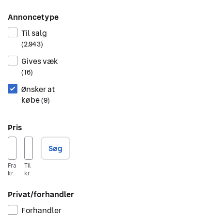
Annoncetype
Til salg
(
2.943
)
Gives væk
(
16
)
Ønsker at
købe
(
9
)
Pris
Søg
Fra
Til
kr.
kr.
Privat/forhandler
Forhandler