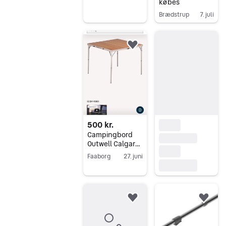
købes
Brædstrup
7. juli
Gå til annoncen
Føj til favoritter.
500 kr.
Campingbord
Outwell Calgary
M købes
Faaborg
27. juni
Gå til annoncen
Føj til favoritter.
Føj 