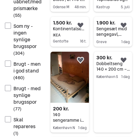
uåbnet/med
200
ben
Odense M
48 min.
Kastrup
5. juli
prismærke
Gå til annoncen
Gå til annoncen
(
55
)
1.500 kr.
1.900 kr.
Som ny -
Føj til favoritter.
Føj 
Kontinentalseng Ikea 140 x 200
Sengesæt med
ingen
sengegavl,
IKEA
synlige
sminkebord og
Gentofte
16 t.
Greve
1 dag
kommode
brugsspor
Gå til annoncen
Gå til annoncen
passer til 140
(
304
)
madras.
300 kr.
Føj til favoritter.
Føj 
Brugt - men
Dobbeltseng
140 × 200 cm –
i god stand
300 kr.
København S
1 dag
(
460
)
Gå til annoncen
Brugt - med
synlige
brugsspor
200 kr.
(
77
)
140
Skal
sengeramme i
egetræ
repareres
København N
1 dag
(
1
)
Gå til annoncen