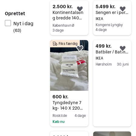
2.500 kr.
5.499 kr.
Føj til favoritter.
Føj 
Kontinentalsen
Sengen er i perfekt stand. 140 x 200cm
Oprettet
g bredde 140
IKEA
Nyt i dag
cm
Kongens Lyngby
København Ø
4 dage
(
63
)
3 dage
Gå til annoncen
Gå til annoncen
Fiks færdig
499 kr.
Føj til favoritter.
Føj 
Batbiler / Batman seng 70 x 140 cm.
IKEA
Hørsholm
30. juni
Gå til annoncen
600 kr.
Tyngdedyne 7
kg- 140 X 220
cm Plet og
Roskilde
4 dage
lugtfri
Køb nu
Gå til annoncen