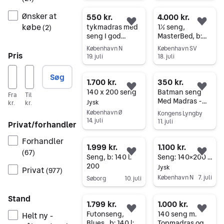
Gå til annoncen
Gå til annoncen
madras, 140 x
200 cm
Ønsker at
550 kr.
4.000 kr.
Føj til favoritter.
Føj 
købe
tykmadras med
1½ seng,
(
2
)
seng I god
MasterBed, b:
stand 140×200
140 l: 200 h: 55
København N
København SV
Pris
19. juli
18. juli
Gå til annoncen
Gå til annoncen
Søg
1.700 kr.
350 kr.
Føj til favoritter.
Føj 
140 x 200 seng
Batman seng
Fra
Til
Med Madras -
Jysk
kr.
kr.
140 x 70
København Ø
Kongens Lyngby
14. juli
11. juli
Privat/forhandler
Gå til annoncen
Gå til annoncen
Forhandler
1.999 kr.
1.100 kr.
(
67
)
Føj til favoritter.
Føj 
Seng, b: 140 l:
Seng: 140×200 cm til sælges!
200
Jysk
Privat
(
977
)
København N
7. juli
Søborg
10. juli
Gå til annoncen
Gå til annoncen
Stand
1.799 kr.
1.000 kr.
Føj til favoritter.
Føj 
Futonseng,
140 seng m.
Helt ny -
Blues , b: 140 l:
Topmadras og