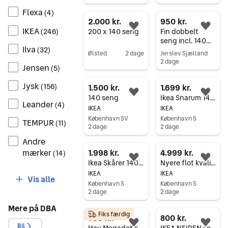
Gå til annoncen
Gå til annoncen
Flexa
(
4
)
2.000 kr.
950 kr.
IKEA
Føj til favoritter.
Føj 
(
246
)
200 x 140 seng
Fin dobbelt
seng incl. 140
Ilva
(
32
)
madresser
Ølsted
2 dage
Jerslev Sjælland
2 dage
Gå til annoncen
Jensen
(
5
)
Gå til annoncen
Jysk
(
156
)
1.500 kr.
1.699 kr.
Føj til favoritter.
Føj 
140 seng
Ikea Snarum 140 seng inkl gratis levering i Kbh
Leander
(
4
)
IKEA
IKEA
København SV
København S
TEMPUR
(
11
)
2 dage
2 dage
Gå til annoncen
Gå til annoncen
Andre
mærker
1.998 kr.
4.999 kr.
(
14
)
Føj til favoritter.
Føj 
Ikea Skårer 140 seng inkl gratis levering i Kbh
Nyere flot kvalitets Ikea Stuvland 140 seng inkl gratis levering i Kbh
IKEA
IKEA
Vis alle
København S
København S
2 dage
2 dage
Gå til annoncen
Gå til annoncen
Mere på DBA
Fiks færdig
735 kr.
800 kr.
Bil
Føj til favoritter.
Føj 