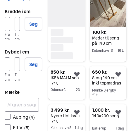
Bredde i cm
Søg
100 kr.
Fra
Til
Meder til seng
cm
cm
på 140 cm
København S
16 t.
Dybde i cm
Gå til annoncen
Søg
850 kr.
650 kr.
Fra
Til
Føj til favoritter.
Føj 
IKEA MALM seng – Hvid – 140×200 cm inkl. LURÖY lamelbund
Seng 140 cm
cm
cm
inkl topmadras
IKEA
Odense C
23 t.
Munke Bjergby
Mærke
21 t.
Gå til annoncen
Gå til annoncen
3.499 kr.
1.000 kr.
Føj til favoritter.
Føj 
Nyere flot kvalitets Ikea Stavanger 140 seng inkl gratis levering i Kbh
140×200 seng
Auping
(
4
)
IKEA
Ellos
(
5
)
København S
1 dag
Ballerup
1 dag