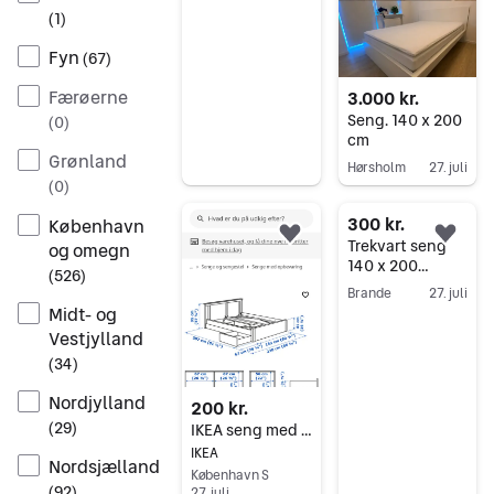
Gå til annoncen
(
1
)
Fyn
(
67
)
Færøerne
3.000 kr.
Seng. 140 x 200
(
0
)
cm
Grønland
Hørsholm
27. juli
(
0
)
Gå til annoncen
300 kr.
København
Føj til favoritter.
Føj 
Trekvart seng
og omegn
140 x 200
(
526
)
sælges
Brande
27. juli
Midt- og
Gå til annoncen
Vestjylland
(
34
)
Nordjylland
200 kr.
(
29
)
IKEA seng med opbevaring 140 . 200m
IKEA
Nordsjælland
København S
(
92
)
27. juli