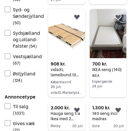
Gå til annoncen
Syd- og
Sønderjylland
Føj til favoritter.
Føj 
(
50
)
Sydsjælland
og Lolland-
Falster
(
54
)
Vestsjælland
908 kr.
700 kr.
(
67
)
vidaXL
IKEA seng (140)
Østjylland
lamelbund til
IKEA
seng med 28
(
124
)
Espergærde
København K
lameller 7 zoner
24. juli
26. juli
140 x 200 cm
vidaXL Marketplace
Gå til annoncen
Annoncetype
Gå til annoncen
Til salg
2.000 kr.
1.300 kr.
Føj til favoritter.
Føj 
(
1.021
)
Hauga seng fra
140 seng incl
Ikea med 2
madras
Gives væk
skuffer,
Melby
20. juli
Sorø
20. juli
lamelbund og
(
21
)