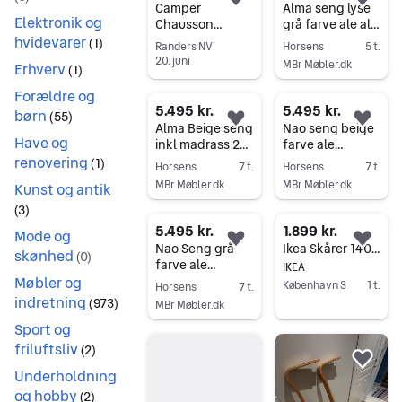
Føj til favoritter.
Føj 
Camper
Alma seng lyse
Elektronik og
Chausson
grå farve ale ale
hvidevarer
Welcome 95.
stærrelse 140-
(
1
)
Randers NV
Horsens
5 t.
Meget flot
160-180 x 200
20. juni
MBr Møbler.dk
Erhverv
(
1
)
Gå til annoncen
Gå til annoncen
Forældre og
5.495 kr.
5.495 kr.
børn
(
55
)
Føj til favoritter.
Føj 
Alma Beige seng
Nao seng beige
Have og
inkl madrass 20
farve ale
renovering
cm ale størrelse
størrelse 140-
(
1
)
Horsens
7 t.
Horsens
7 t.
140-160-180 x
160-180x200
MBr Møbler.dk
MBr Møbler.dk
Kunst og antik
200
Gå til annoncen
Gå til annoncen
(
3
)
5.495 kr.
1.899 kr.
Mode og
Føj til favoritter.
Føj 
Nao Seng grå
Ikea Skårer 140 seng inkl gratis levering i Kbh
skønhed
(
0
)
farve ale
IKEA
Møbler og
stærrelse 140-
København S
1 t.
Horsens
7 t.
160-180 x 200
indretning
(
973
)
MBr Møbler.dk
Gå til annoncen
Gå til annoncen
Sport og
friluftsliv
(
2
)
Føj 
Underholdning
og hobby
(
2
)