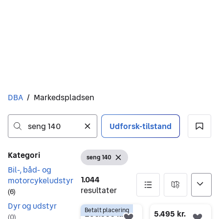
Du er her
DBA
/
Markedspladsen
Udforsk-tilstand
Ingen resultater
Filtre
Kategori
seng 140
Åbn filter
Fjern søgeord
Bil-, båd- og
1.044
motorcykeludstyr
resultater
(
6
)
Dyr og udstyr
Betalt placering
1044 resultater
290.000 kr.
5.495 kr.
(
0
)