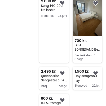
2.000 kr.
Føj til favoritter.
Føj 
Seng 140*200
fra bedre
nætter outlet
Fredericia
28. juni
Gå til annoncen
700 kr.
IKEA
SONGESAND Bed
Frame 140×200
Frederiksberg C
cm
6 dage
Gå til annoncen
2.495 kr.
1.500 kr.
Føj til favoritter.
Føj 
Queens size
Hay sengestel hvid 140
Sengestel b: 140
Hay
l: 200
Stensved
29. juli
Ishøj
7 dage
Gå til annoncen
Gå til annoncen
800 kr.
Føj til favoritter.
IKEA Storage