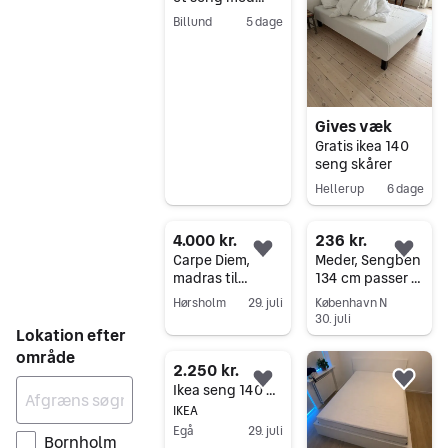
Yatsan New
Billund
5 dage
Breeze Latex-
Gå til annoncen
madras
(140×200)
Gives væk
Gratis ikea 140
seng skårer
Hellerup
6 dage
Gå til annoncen
4.000 kr.
236 kr.
Føj til favoritter.
Føj 
Carpe Diem,
Meder, Sengben
madras til
134 cm passer til
Continental
140 cm seng /
Hørsholm
29. juli
København N
seng 140 x 200
boxmadras.
30. juli
Gå til annoncen
soft
(Læs annoncen,
Lokation efter
Gå til annoncen
tak).
område
2.250 kr.
Føj til favoritter.
Føj 
Ikea seng 140 cm, med springmadras, opbevaring og 2 natborde, samlet pris.
IKEA
Egå
29. juli
Bornholm