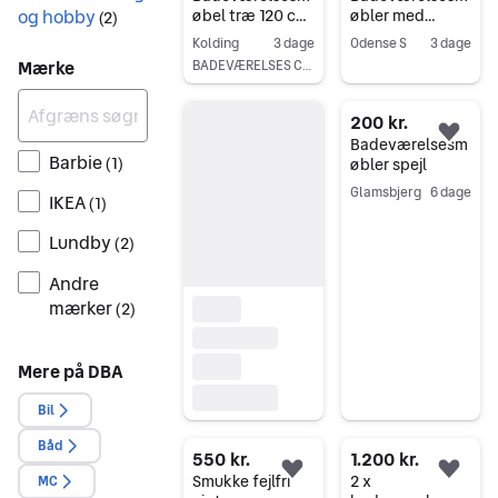
og hobby
øbel træ 120 cm
øbler med
(
2
)
eg snedker
vaske, 2 stk.
Kolding
3 dage
Odense S
3 dage
badeværelsesm
vægskabe samt
Mærke
BADEVÆRELSES CENTER KOLDING
Gå til annoncen
øbler
højskab - sort
Gå til annoncen
200 kr.
Føj 
Badeværelsesm
Barbie
(
1
)
øbler spejl
Glamsbjerg
6 dage
IKEA
(
1
)
Gå til annoncen
Lundby
(
2
)
Andre
mærker
(
2
)
Mere på DBA
Bil
Båd
550 kr.
1.200 kr.
Føj til favoritter.
Føj 
Smukke fejlfri
2 x
MC