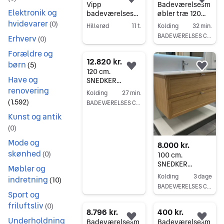
Føj til favoritter.
Føj 
Vipp
Badeværelsesm
Elektronik og
badeværelsesh
øbler træ 120
hvidevarer
ylde hvid
cm snedker
(
0
)
Hillerød
11 t.
Kolding
32 min.
badeværelsesm
BADEVÆRELSES CENTER KOLDING
Erhverv
Gå til annoncen
(
0
)
øbler
Gå til annoncen
Forældre og
12.820 kr.
børn
(
5
)
Føj til favoritter.
Føj 
120 cm.
Have og
SNEDKER
renovering
BADEVÆRELSES
Kolding
27 min.
MØBLER -
(
1.592
)
BADEVÆRELSES CENTER KOLDING
badmøbler
Gå til annoncen
Kunst og antik
(
0
)
Mode og
8.000 kr.
skønhed
(
0
)
100 cm.
SNEDKER
Møbler og
BADEVÆRELSES
Kolding
3 dage
indretning
(
10
)
MØBLER
BADEVÆRELSES CENTER KOLDING
Sport og
Gå til annoncen
friluftsliv
(
0
)
8.796 kr.
400 kr.
Underholdning
Føj til favoritter.
Føj 
Badeværelsesm
Badeværelsesm