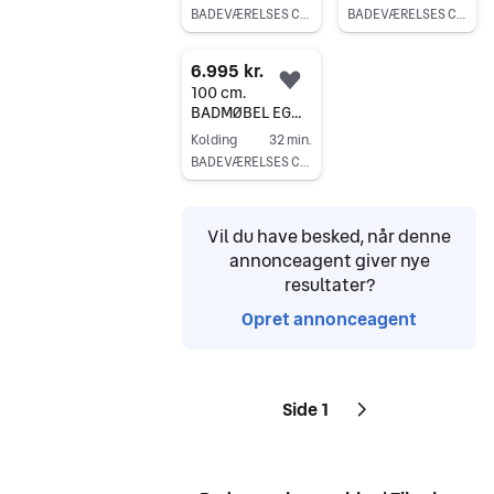
% MED HVID MAT
BADSKAB MED
BADEVÆRELSES CENTER KOLDING
BADEVÆRELSES CENTER KOLDING
HELSTØBT
HVID MAT VASK
Gå til annoncen
Gå til annoncen
BORDPLADE
6.995 kr.
Føj til favoritter.
100 cm.
BADMØBEL EG
KAMPAGNEPRIS
Kolding
32 min.
-MED HVID VASK
BADEVÆRELSES CENTER KOLDING
Gå til annoncen
Vil du have besked, når denne
annonceagent giver nye
resultater?
Opret annonceagent
Side 1
Sider
Næste side
ikon
,