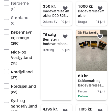
Gå til annoncen
Færøerne
350 kr.
1.000 kr.
(
0
)
Føj til favoritter.
Føj 
badeværelsesm
Badeværelsesm
øbler D20 B23
øbler
Grønland
H157
Odense SV
19. juni
Dragør
14. juni
(
0
)
Gå til annoncen
Gå til annoncen
København
Fiks færdig
Til salg
og omegn
Føj til favoritter.
Føj 
Bernstein
(
280
)
badeværelsesm
øbler, nye – 150
Hjørring
9. juni
Midt- og
& 170 cm til
Gå til annoncen
Vestjylland
bordmonteret
håndvask
(
25
)
Nordjylland
60 kr.
(
27
)
Dukkemøbler,
Badeværelsesm
Nordsjælland
øbler
Farum
7. juni
(
83
)
Køb nu
Syd- og
Gå til annoncen
Sønderjylland
4.195 kr.
1.195 kr.