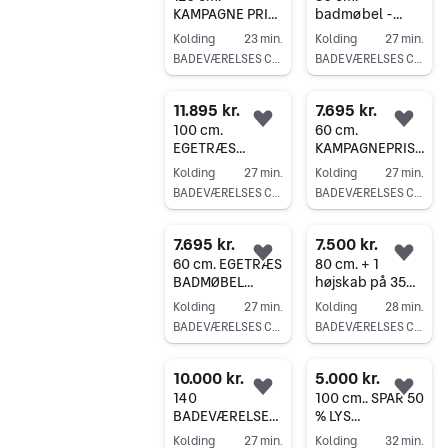
KAMPAGNE PRIS
badmøbel -
- RØGET
RESTSALG. SPAR
Kolding
23 min.
Kolding
27 min.
EGETRÆS
70 % PÅ
BADEVÆRELSES CENTER KOLDING
BADEVÆRELSES CENTER KOLDING
BADMØBEL -
BADEVÆRELSE
Gå til annoncen
Gå til annoncen
MED HVID VASK -
11.895 kr.
7.695 kr.
Føj til favoritter.
Føj 
100 cm.
60 cm.
EGETRÆS
KAMPAGNEPRIS
BADMØBEL
EGETRÆS
Kolding
27 min.
Kolding
27 min.
KAMPAGNEPRIS
BADMØBEL -MED
BADEVÆRELSES CENTER KOLDING
BADEVÆRELSES CENTER KOLDING
-MED HVID VASK
HVID VASK -
Gå til annoncen
Gå til annoncen
-
7.695 kr.
7.500 kr.
Føj til favoritter.
Føj 
60 cm. EGETRÆS
80 cm. + 1
BADMØBEL
højskab på 35
KAMPAGNEPRIS
cm. bredde
Kolding
27 min.
Kolding
28 min.
-MED HVID VASK
SPAR 50 % PÅ
BADEVÆRELSES CENTER KOLDING
BADEVÆRELSES CENTER KOLDING
-
BADEVÆRELSE
Gå til annoncen
Gå til annoncen
FRA UDSTILLING
10.000 kr.
5.000 kr.
Føj til favoritter.
Føj 
140
100 cm.. SPAR 50
BADEVÆRELSES
% LYS
MØBEL SPAR 60
TRÆFARVET
Kolding
27 min.
Kolding
32 min.