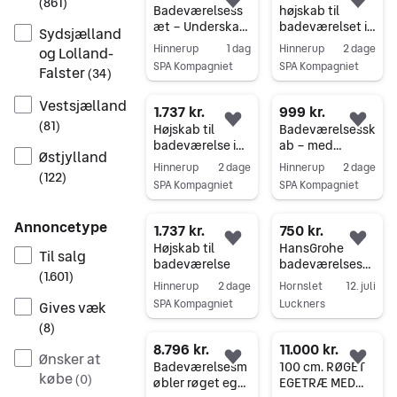
(
861
)
Føj til favoritter.
Føj 
Badeværelsess
højskab til
æt – Underskab
badeværelset i
Sydsjælland
m. vask, højskab
sort
Hinnerup
1 dag
Hinnerup
2 dage
og Lolland-
& spejl m. lys
SPA Kompagniet
SPA Kompagniet
Falster
(
34
)
Gå til annoncen
Gå til annoncen
Vestsjælland
1.737 kr.
999 kr.
(
81
)
Føj til favoritter.
Føj 
Højskab til
Badeværelsessk
badeværelse i
ab – med
Østjylland
sort
brugsridser, fås i
Hinnerup
2 dage
Hinnerup
2 dage
(
122
)
hvid og sort!
SPA Kompagniet
SPA Kompagniet
Gå til annoncen
Gå til annoncen
Annoncetype
1.737 kr.
750 kr.
Føj til favoritter.
Føj 
Højskab til
HansGrohe
Til salg
badeværelse
badeværelsesmi
(
1.601
)
ljø
Hinnerup
2 dage
Hornslet
12. juli
SPA Kompagniet
Luckners
Gives væk
Gå til annoncen
Gå til annoncen
(
8
)
8.796 kr.
11.000 kr.
Ønsker at
Føj til favoritter.
Føj 
Badeværelsesm
100 cm. RØGET
købe
(
0
)
øbler røget ege
EGETRÆ MED