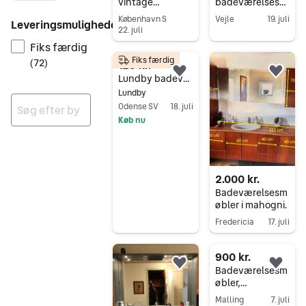
vintage
badeværelsesm
badeværelsesm
øbler med
København S
Vejle
19. juli
Leveringsmuligheder
øbler
håndvask
22. juli
Gå til annoncen
Fiks færdig
Gå til annoncen
Fiks færdig
(
72
)
125 kr.
Føj til favoritter.
Føj 
Lundby badeværelsesmøbler
Lundby
Odense SV
18. juli
Køb nu
Ingen resultater
Gå til annoncen
2.000 kr.
Badeværelsesm
øbler i mahogni.
Fredericia
17. juli
Gå til annoncen
900 kr.
Føj til favoritter.
Føj 
Badeværelsesm
øbler,
vaskeskab og
Malling
7. juli