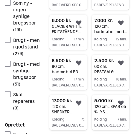
VASK
SPAR 50 % PÅ
Som ny -
BADEVÆRELSES CENTER KOLDING
BADEVÆRELSES CENTER KOLDING
LAGERSALG.
BADEVÆRELSE
ingen
Gå til annoncen
Gå til annoncen
synlige
6.000 kr.
7.000 kr.
brugsspor
Føj til favoritter.
Føj 
GLACIER WHITE
120 cm.
(
191
)
FRITSTÅENDE
badmøbel med
BADEVÆRELSES
vask i Højre
Kolding
17 min.
Kolding
12 min.
Brugt - men
MØBEL FRA
ELLER venstre
BADEVÆRELSES CENTER KOLDING
BADEVÆRELSES CENTER KOLDING
i god stand
UDSTILLING
side. KUMA HVID
Gå til annoncen
Gå til annoncen
MAT VASK
(
279
)
8.500 kr.
2.500 kr.
Brugt - med
Føj til favoritter.
Føj 
80 cm.
60 cm.
synlige
badmøbel EG
RESTSALG.
brugsspor
med højskab -
bredde SPAR 70
Kolding
17 min.
Kolding
18 min.
BADEVÆRELSES
% PÅ
(
51
)
BADEVÆRELSES CENTER KOLDING
BADEVÆRELSES CENTER KOLDING
MØBEL
BADEVÆRELSE
Gå til annoncen
Gå til annoncen
Skal
17.000 kr.
5.000 kr.
repareres
Føj til favoritter.
Føj 
120 cm.
120 cm.. SPAR 65
(
3
)
SNEDKER
% LYS
BADEVÆRELSES
TRÆFARVET
Kolding
1 t.
Kolding
17 min.
MØBEL MED
BADSKAB MED
Oprettet
BADEVÆRELSES CENTER KOLDING
BADEVÆRELSES CENTER KOLDING
HØJSKAB
HVID MAT VASK
Gå til annoncen
Gå til annoncen