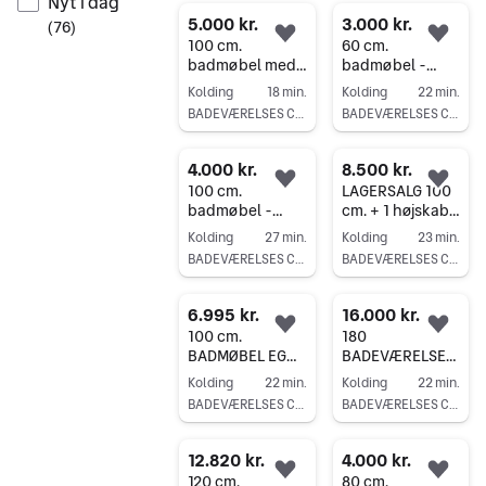
Nyt i dag
5.000 kr.
3.000 kr.
(
76
)
Føj til favoritter.
Føj 
100 cm.
60 cm.
badmøbel med
badmøbel -
KUMA HVID MAT
RESTSALG. SPAR
Kolding
18 min.
Kolding
22 min.
VASK
70 % PÅ
BADEVÆRELSES CENTER KOLDING
BADEVÆRELSES CENTER KOLDING
LAGERSALG.
BADEVÆRELSE
Gå til annoncen
Gå til annoncen
4.000 kr.
8.500 kr.
Føj til favoritter.
Føj 
100 cm.
LAGERSALG 100
badmøbel -
cm. + 1 højskab
RESTSALG. SPAR
på 35 cm.
Kolding
27 min.
Kolding
23 min.
70 % PÅ
bredde SPAR 50
BADEVÆRELSES CENTER KOLDING
BADEVÆRELSES CENTER KOLDING
BADEVÆRELSE
% PÅ
Gå til annoncen
Gå til annoncen
BADEVÆRELSE
6.995 kr.
16.000 kr.
Føj til favoritter.
Føj 
100 cm.
180
BADMØBEL EG
BADEVÆRELSES
KAMPAGNEPRIS
MØBEL SPAR 60
Kolding
22 min.
Kolding
22 min.
-MED HVID VASK
% MED HVID MAT
BADEVÆRELSES CENTER KOLDING
BADEVÆRELSES CENTER KOLDING
HELSTØBT
Gå til annoncen
Gå til annoncen
BORDPLADE
12.820 kr.
4.000 kr.
Føj til favoritter.
Føj 
120 cm.
80 cm.