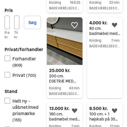
træ 120 cm
CORIANVASK
Kolding
19.9.25
Kolding
32 min.
snedker
SNEDKER
BADEVÆRELSES CENTER KOLDING
BADEVÆRELSES CENTER KOLDING
Pris
badeværelsesm
BADEVÆRELSES
Gå til annoncen
Gå til annoncen
øbler
MØBEL -
badmøbler
Søg
4.000 kr.
Føj til favoritter.
Føj 
80 cm.
Fra
Til
badmøbel med
kr.
kr.
KUMA HVID MAT
Kolding
7 min.
VASK
BADEVÆRELSES CENTER KOLDING
Privat/forhandler
LAGERSALG.
Gå til annoncen
Forhandler
(
909
)
25.000 kr.
Privat
(
700
)
200 cm.
EGETRÆ MED
CORIANVASK
Kolding
43 min.
Stand
SNEDKER
BADEVÆRELSES CENTER KOLDING
BADEVÆRELSES
Helt ny -
Gå til annoncen
MØBEL -
badmøbler
uåbnet/med
13.000 kr.
8.500 kr.
prismærke
Føj til favoritter.
Føj 
160 cm.
100 cm. + 1
badmøbel med
højskab på 35
(
155
)
KUMA GRASOLIT
cm. bredde
Kolding
7 min.
Kolding
12 min.