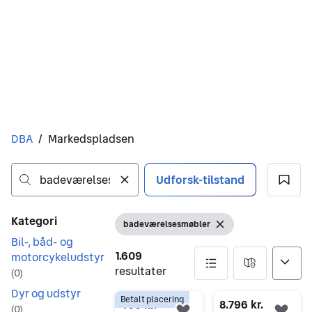
Du er her
DBA
/
Markedspladsen
Udforsk-tilstand
Ingen resultater
Filtre
Kategori
badeværelsesmøbler
Åbn filter
Fjern søgeord
Bil-, båd- og
1.609
motorcykeludstyr
resultater
(
0
)
Dyr og udstyr
Betalt placering
1609 resultater
400 kr.
8.796 kr.
(
0
)