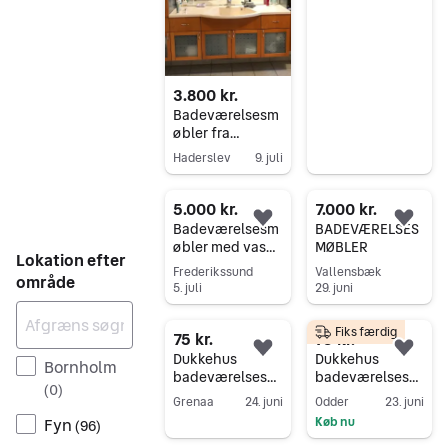
højskabe
Gå til annoncen
3.800 kr.
Badeværelsesm
øbler fra
Dansani
Haderslev
9. juli
Gå til annoncen
5.000 kr.
7.000 kr.
Føj til favoritter.
Føj 
Badeværelsesm
BADEVÆRELSES
øbler med vask
MØBLER
Lokation efter
og spejl
Frederikssund
Vallensbæk
område
5. juli
29. juni
Gå til annoncen
Gå til annoncen
Fiks færdig
75 kr.
75 kr.
Føj til favoritter.
Føj 
Dukkehus
Dukkehus
Bornholm
badeværelsesm
badeværelsesm
(
0
)
øbler hvid vask
øbler sæt i pink
Grenaa
24. juni
Odder
23. juni
og badekar
Fyn
Køb nu
(
96
)
Gå til annoncen