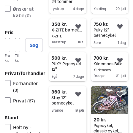
24 tommer
Ønsker at
Lystrup
4 dage
Kolding
29. juli
købe
(
0
)
Gå til annoncen
Gå til annoncen
350 kr.
750 kr.
Føj til favoritter.
Føj 
X-ZITE børnecykel 12" blå/grøn
Puky 12”
Pris
børnecykel
X-ZITE
Taastrup
16 t.
Sorø
1 dag
Søg
Gå til annoncen
Gå til annoncen
Fra
Til
500 kr.
700 kr.
kr.
kr.
Føj til favoritter.
Føj 
PUKY Pigecykel
Kildemoes Bikerz 12" børnecykel med støttehjul – God stand – Nypris 2.199 kr.
12''
Kildemoes
Privat/forhandler
Dragør
31. juli
Egå
7 dage
Forhandler
Gå til annoncen
Gå til annoncen
(
3
)
360 kr.
Føj til favoritter.
Føj 
Stoy 12”
Privat
(
67
)
børnecykel
Brande
19. juli
Stand
Gå til annoncen
20 kr.
Pigecykel,
Helt ny -
classic cykel,