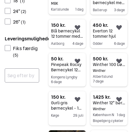
18"
(
1
)
børnecykel med
MBK
12 tommer hjul i
Karlslunde
1 dag
Ballerup
3 dage
24"
(
2
)
lyserød farve
Gå til annoncen
Gå til annoncen
26"
(
1
)
150 kr.
450 kr.
Føj til favoritter.
Føj 
Blå børnecykel
Everton 12
12 tommer med
tommer hjul
Leveringsmuligheder
bagagebærer
Aalborg
4 dage
Odder
6 dage
Fiks færdig
Gå til annoncen
Gå til annoncen
(
5
)
50 kr.
500 kr.
Føj til favoritter.
Føj 
Pinepeak Rocky
Winther 100 børnecykel 12 tommer blå med bagagebærer
Børnecykel 12
Winther
Tommer
Albertslund
Kongens Lyngby
7 dage
6 dage
Ingen resultater
Gå til annoncen
Gå til annoncen
150 kr.
1.425 kr.
Føj til favoritter.
Føj 
Gurli gris
Winther 12" børnecykel – Perfekt som første cykel
børnecykel - 12
Winther
tommer
København N
1 dag
Køge
29. juli
Bispebjerg cykeler
Gå til annoncen
Gå til annoncen