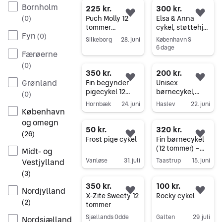
Bornholm
alderen2 til 4 år
225 kr.
300 kr.
Føj til favoritter.
Føj 
Puch Molly 12
Elsa & Anna
(
0
)
tommer
cykel, støttehjul
Fyn
pigecykel
& støttepind
(
0
)
Silkeborg
28. juni
København S
6 dage
Gå til annoncen
Færøerne
Gå til annoncen
(
0
)
350 kr.
200 kr.
Føj til favoritter.
Føj 
Grønland
Fin begynder
Unisex
pigecykel 12
børnecykel,
(
0
)
tommer, passer
løbecykel, 12
Hornbæk
24. juni
Haslev
22. juni
til alderen 2 til 4
tommer hjul
København
Gå til annoncen
Gå til annoncen
år
og omegn
50 kr.
320 kr.
(
26
)
Føj til favoritter.
Føj 
Frost pige cykel
Fin børnecykel
(12 tommer) –
Midt- og
Klar til nye
Vanløse
31. juli
Taastrup
15. juni
Vestjylland
eventyr
Gå til annoncen
Gå til annoncen
(
3
)
350 kr.
100 kr.
Nordjylland
Føj til favoritter.
Føj 
X-Zite Sweety 12
Rocky cykel
(
2
)
tommer
Sjællands Odde
Galten
29. juli
Nordsjælland