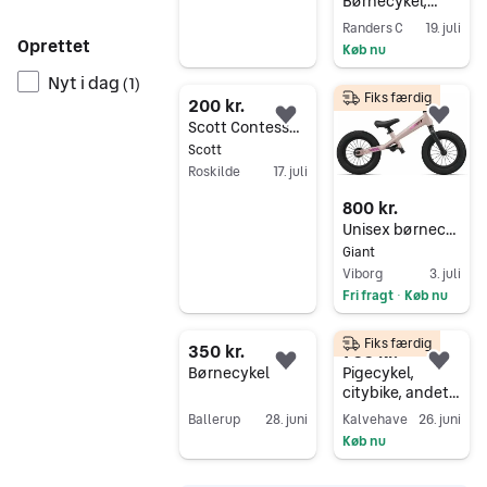
Børnecykel,
Unisex
Randers C
19. juli
Oprettet
Køb nu
Gå til annoncen
Nyt i dag
(
1
)
Fiks færdig
200 kr.
Føj til favoritter.
Føj 
Scott Contessa Walker Bike
Scott
Roskilde
17. juli
Gå til annoncen
800 kr.
Unisex børnecykel, løbecykel, Giant
Giant
Viborg
3. juli
Fri fragt
Køb nu
•
Gå til annoncen
Fiks færdig
350 kr.
700 kr.
Føj til favoritter.
Føj 
Børnecykel
Pigecykel,
citybike, andet
mærke
Ballerup
28. juni
Kalvehave
26. juni
Køb nu
Gå til annoncen
Gå til annoncen