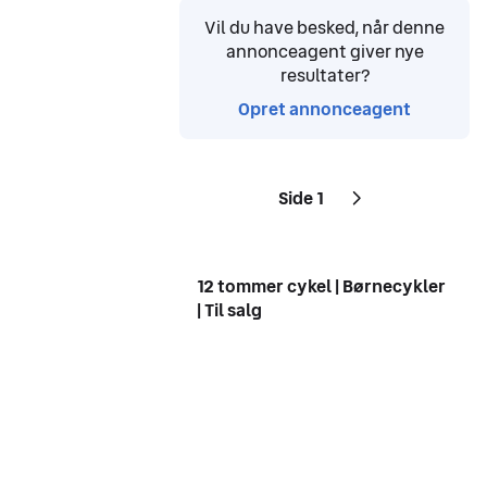
Vil du have besked, når denne
annonceagent giver nye
resultater?
Opret annonceagent
Side 1
Sider
Næste side
ikon
,
12 tommer cykel | Børnecykler
| Til salg