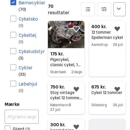
Børnecykler
70
(
70
)
resultater
Cykelsko
(
0
)
70 resultater
400 kr.
Føj til favoritter.
Føj 
12 tommer
Cykeltøj
Spiderman cykel
(
0
)
Aalestrup
29. juli
Cykeludstyr
Gå til annoncen
175 kr.
(
3
)
Pigecykel,
classic cykel, 12
Cykler
tommer hjul
Skærbæk
2 dage
(
33
)
Gå til annoncen
Løbehjul
750 kr.
675 kr.
(
0
)
Føj til favoritter.
Føj 
Stoy vintage
Cykel 12 tommer
cykel 12 tommer
som ny
Mærke
København Ø
Silkeborg
24. juli
27. juli
Gå til annoncen
Gå til annoncen
300 kr.
Giant
(
1
)