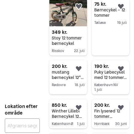
75 kr.
Føj til favoritter.
Føj 
Børnecykel – 12
tommer
Tølløse
19. juli
Gå til annoncen
349 kr.
Stoy 12 tommer
børnecykel
Risskov
22. juli
Gå til annoncen
200 kr.
190 kr.
Føj til favoritter.
Føj 
mustang
Puky Løbecykel
børnecykel 12"
med 12 tommer
tommer
hjul sort og grøn
Rødovre
18. juli
København NV
1. juli
Gå til annoncen
Gå til annoncen
850 kr.
200 kr.
Lokation efter
Føj til favoritter.
Føj 
Winther Lillebi
Fin lyserød 12
område
Børnecykel 12
tommer
tommer Lyserød
begynder
København Ø
1. juli
Hornbæk
30. juni
pigecykel med
Gå til annoncen
Gå til annoncen
støttehjul til