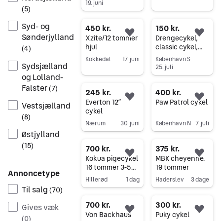
19. juni
Gå til annoncen
(
5
)
Gå til annoncen
Syd- og
450 kr.
150 kr.
Sønderjylland
Føj til favoritter.
Føj 
Xzite/12 tommer
Drengecykel,
hjul
classic cykel,
(
4
)
STOY
Kokkedal
17. juni
København S
Sydsjælland
25. juli
Gå til annoncen
og Lolland-
Gå til annoncen
Falster
(
7
)
245 kr.
400 kr.
Føj til favoritter.
Føj 
Everton 12”
Paw Patrol cykel
Vestsjælland
cykel
(
8
)
Nærum
30. juni
København N
7. juli
Østjylland
Gå til annoncen
Gå til annoncen
(
15
)
700 kr.
375 kr.
Føj til favoritter.
Føj 
Kokua pigecykel
MBK cheyenne.
16 tommer 3-5
19 tommer
Annoncetype
år.
Hillerød
1 dag
Haderslev
3 dage
Til salg
(
70
)
Gå til annoncen
Gå til annoncen
700 kr.
300 kr.
Gives væk
Føj til favoritter.
Føj 
Von Backhaus
Puky cykel
(
0
)