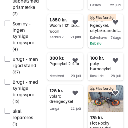
uåbnet/med
Everton
Haslev
22. juni
prismærke
Gå til annoncen
(
2
)
Fiks færdig
1.850 kr.
700 kr.
Som ny -
Føj til favoritter.
Føj 
Woom 1 12” løbecykel – grøn – letvægt – fin stand
Pigecykel,
ingen
citybike, andet
Woom
mærke
synlige
Aarhus V
21. juni
Kalvehave
7 dage
brugsspor
Køb nu
Gå til annoncen
(
4
)
Gå til annoncen
300 kr.
100 kr.
Brugt - men
Føj til favoritter.
Føj 
Pigecykel 2-4 år
puky
i god stand
børnecykel
(
37
)
Næstved
29. juli
Roskilde
28. juli
Brugt - med
Gå til annoncen
Gå til annoncen
synlige
Fiks færdig
125 kr.
brugsspor
Føj til favoritter.
Føj 
volarc
(
15
)
drengecykel
Langå
22. juli
Skal
Gå til annoncen
175 kr.
repareres
Flot Rocky
(
1
)