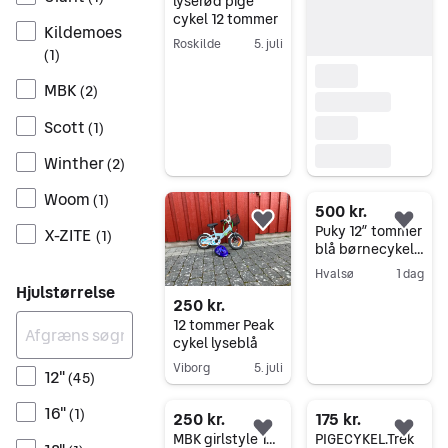
Føj til favoritter.
lyserød pige
cykel 12 tommer
Kildemoes
Roskilde
5. juli
(
1
)
Gå til annoncen
MBK
(
2
)
Scott
(
1
)
Winther
(
2
)
Woom
(
1
)
500 kr.
Føj til favoritter.
Føj 
Puky 12” tommer
X-ZITE
(
1
)
blå børnecykel
tohjulet
Hvalsø
1 dag
Hjulstørrelse
Gå til annoncen
250 kr.
12 tommer Peak
cykel lyseblå
Viborg
5. juli
12"
(
45
)
Gå til annoncen
16"
(
1
)
250 kr.
175 kr.
Føj til favoritter.
Føj 
MBK girlstyle 12 tommer børnecykel pige pink med kurv - trænger til nye dæk
PIGECYKEL.Trek