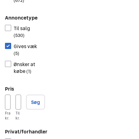
(
672
)
Annoncetype
Til salg
(
530
)
Gives væk
(
5
)
Ønsker at
købe
(
1
)
Pris
Søg
Fra
Til
kr.
kr.
Privat/forhandler