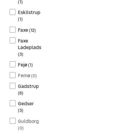
(
1
)
Eskilstrup
(
1
)
Faxe
(
12
)
Faxe
Ladeplads
(
3
)
Fejø
(
1
)
Femø
(
0
)
Gadstrup
(
6
)
Gedser
(
3
)
Guldborg
(
0
)