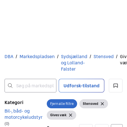
Du er her
DBA
/
Markedspladsen
/
Sydsjælland
/
Stensved
/
Giv
og Lolland-
væ
Falster
Udforsk-tilstand
Ingen resultater
Filtre
Kategori
Fjern alle filtre
Stensved
Åbn filter
Vis filter
Fjern filter
Bil-, båd- og
Gives væk
motorcykeludstyr
Vis filter
Fjern filter
(
0
)