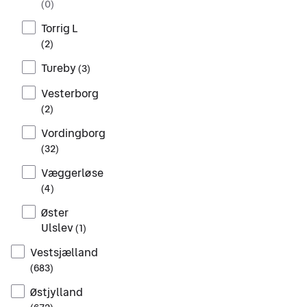
(
0
)
Torrig L
(
2
)
Tureby
(
3
)
Vesterborg
(
2
)
Vordingborg
(
32
)
Væggerløse
(
4
)
Øster
Ulslev
(
1
)
Vestsjælland
(
683
)
Østjylland