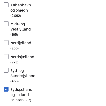
København
og omegn
(
2.092
)
Midt- og
Vestjylland
(
195
)
Nordjylland
(
206
)
Nordsjælland
(
773
)
Syd- og
Sønderjylland
(
456
)
Sydsjælland
og Lolland-
Falster
(
387
)