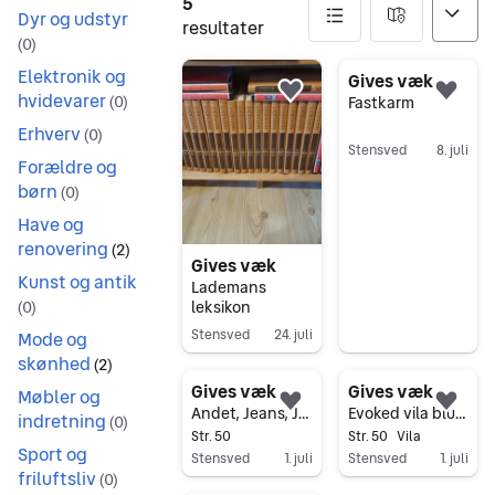
5
Dyr og udstyr
resultater
(
0
)
Elektronik og
5 resultater
Gives væk
hvidevarer
Føj til favoritter.
Føj 
(
0
)
Fastkarm
Erhverv
(
0
)
Stensved
8. juli
Forældre og
Gå til annoncen
børn
(
0
)
Have og
renovering
(
2
)
Gives væk
Kunst og antik
Lademans
(
0
)
leksikon
Stensved
24. juli
Mode og
skønhed
Gå til annoncen
(
2
)
Gives væk
Gives væk
Møbler og
Føj til favoritter.
Føj 
Andet, Jeans, Jackie Vrs
Evoked vila bluse str 50
indretning
(
0
)
Str. 50
Str. 50
Vila
Sport og
Stensved
1. juli
Stensved
1. juli
friluftsliv
(
0
)
Gå til annoncen
Gå til annoncen