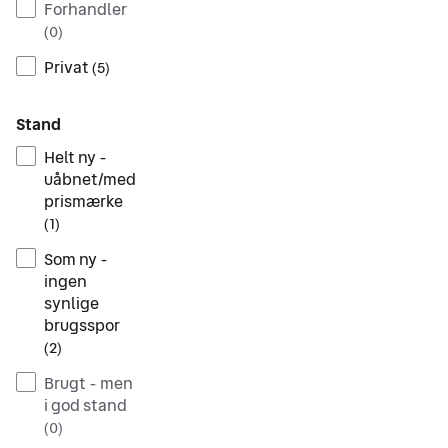
Forhandler
(
0
)
Privat
(
5
)
Stand
Helt ny -
uåbnet/med
prismærke
(
1
)
Som ny -
ingen
synlige
brugsspor
(
2
)
Brugt - men
i god stand
(
0
)