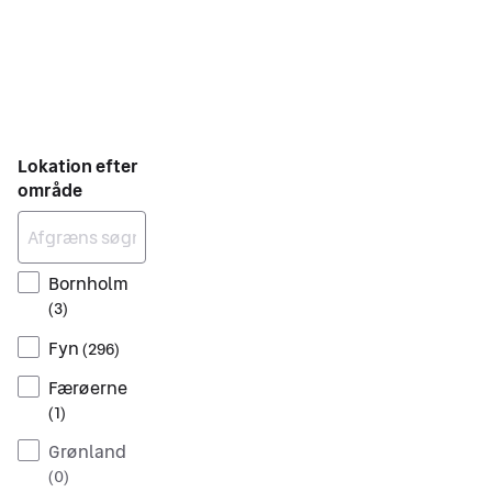
Lokation efter
område
Bornholm
(
3
)
Fyn
(
296
)
Færøerne
(
1
)
Grønland
(
0
)