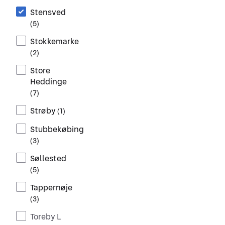
Stensved
(
5
)
Stokkemarke
(
2
)
Store
Heddinge
(
7
)
Strøby
(
1
)
Stubbekøbing
(
3
)
Søllested
(
5
)
Tappernøje
(
3
)
Toreby L