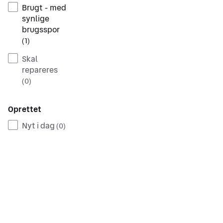
Brugt - med
synlige
brugsspor
(
1
)
Skal
repareres
(
0
)
Oprettet
Nyt i dag
(
0
)