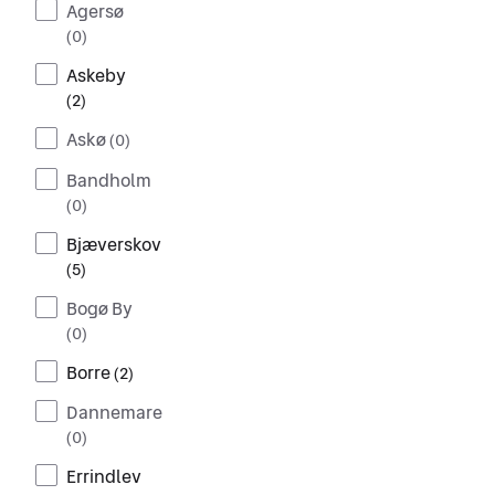
Agersø
(
0
)
Askeby
(
2
)
Askø
(
0
)
Bandholm
(
0
)
Bjæverskov
(
5
)
Bogø By
(
0
)
Borre
(
2
)
Dannemare
(
0
)
Errindlev