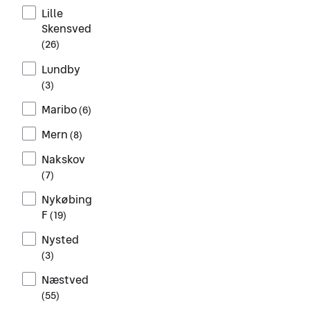
Lille
Skensved
(
26
)
Lundby
(
3
)
Maribo
(
6
)
Mern
(
8
)
Nakskov
(
7
)
Nykøbing
F
(
19
)
Nysted
(
3
)
Næstved
(
55
)