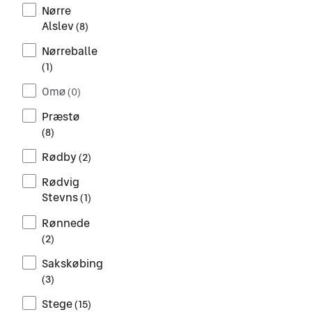
Nørre
Alslev
(
8
)
Nørreballe
(
1
)
Omø
(
0
)
Præstø
(
8
)
Rødby
(
2
)
Rødvig
Stevns
(
1
)
Rønnede
(
2
)
Sakskøbing
(
3
)
Stege
(
15
)