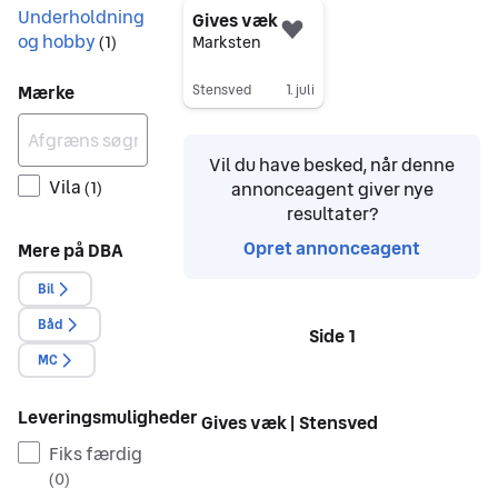
Underholdning
Gives væk
og hobby
Føj til favoritter.
(
1
)
Marksten
Mærke
Stensved
1. juli
Gå til annoncen
Vil du have besked, når denne
Vila
annonceagent giver nye
(
1
)
resultater?
Opret annonceagent
Mere på DBA
Bil
Båd
Side 1
Sider
MC
Leveringsmuligheder
Gives væk | Stensved
Fiks færdig
(
0
)