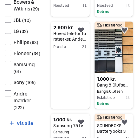
Bowers &
Næstved
1 t.
Næstved
1 t.
Wilkins
(
29
)
Køb nu
Gå til annoncen
Gå til annoncen
JBL
(
40
)
Fiks færdig
2.900 kr.
LG
(
32
)
Føj til favoritter.
Føj 
Hovedtelefonfo
rstærker, Andet,
Philips
(
93
)
Objective2+ODA
Præstø
2 t.
C
Pioneer
(
34
)
Gå til annoncen
Samsung
(
61
)
1.000 kr.
Sony
(
105
)
Bang & Olufsen Beo4 og Beolink1000
Bang & Olufsen
Andre
Eskilstrup
2 t.
mærker
Køb nu
(
222
)
Gå til annoncen
Fiks færdig
1.000 kr.
650 kr.
Vis alle
Føj til favoritter.
Føj 
Samsung 75 tv
SOUNDBOKS
Batteryboks 3
Samsung