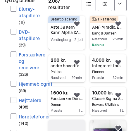
Lyd og billede
2.087
resultater
Bluray-
afspillere
Betalt placering
Fiks færdig
2087 resultater
4.000 kr.
1.200 kr.
(
11
)
Føj til favoritter.
Føj 
Astell & Kern
AM/FM radio, Bang & Olufsen
DVD-
Kann Alpha DAP
Bang & Olufsen
afspillere
/ bærbar high-
Næstved
25 min.
Vordingborg
2. juli
end afspiller
(
39
)
Køb nu
Gå til annoncen
Gå til annoncen
Forstærkere
200 kr.
4.000 kr.
og
Føj til favoritter.
Føj 
andre hovedtelefoner, Philips
Integreret forstærker A-701R
receivere
Philips
Pioneer
(
326
)
Næstved
29 min.
Præstø
32 min.
Hjemmebiograf
Gå til annoncen
Gå til annoncen
(
59
)
1.600 kr.
10.000 kr.
Føj til favoritter.
Føj 
Forstærker Denon PMA-500V
Classé Sigma SSP MK1
Højttalere
Denon
Bowers & Wilkins
(
498
)
Præstø
1 t.
Næstved
1 t.
Høretelefoner
Gå til annoncen
Gå til annoncen
(
140
)