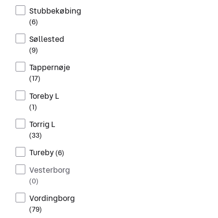
Stubbekøbing
(
6
)
Søllested
(
9
)
Tappernøje
(
17
)
Toreby L
(
1
)
Torrig L
(
33
)
Tureby
(
6
)
Vesterborg
(
0
)
Vordingborg
(
79
)