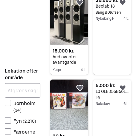
29.995 kr.
Føj til favoritter.
Føj 
Beolab 18
Bang & Olufsen
Nykøbing F
4 t.
Gå til annoncen
15.000 kr.
Audiovector
avantgarde
Lokation efter
Køge
4 t.
område
Gå til annoncen
5.000 kr.
Føj til favoritter.
Føj 
LG OLED55B56LA - 55" 4K OLED Smart TV ( 2025 )
LG
Bornholm
Nakskov
6 t.
(
34
)
Gå til annoncen
Fyn
(
2.210
)
Færøerne