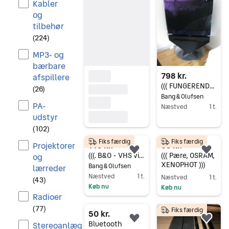
Føj 
Kabler
og
tilbehør
(
224
)
MP3- og
bærbare
798 kr.
afspillere
((( FUNGERENDE AV9000 samt RESERVEDELE B&O AV 9000 )))
(
26
)
Bang & Olufsen
PA-
Næstved
1 t.
udstyr
Gå til annoncen
(
102
)
Fiks færdig
Fiks færdig
148 kr.
68 kr.
Projektorer
Føj til favoritter.
Føj 
(((. B&O - VHS videomaskine, Bang & Olufsen, V3000 )))
((( Pære, OSRAM,
og
XENOPHOT )))
Bang & Olufsen
lærreder
Næstved
1 t.
Næstved
1 t.
(
43
)
Køb nu
Køb nu
Radioer
Gå til annoncen
Gå til annoncen
(
77
)
Fiks færdig
50 kr.
Føj til favoritter.
Føj 
Bluetooth
Stereoanlæg