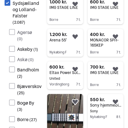
1.000 kr.
600 kr.
Sydsjælland
Føj til favoritter.
Føj 
IMG STAGE LINE
IMG STAGE LINE
og Lolland-
Falster
Borre
7 t.
Borre
7 t.
(
2.087
)
Gå til annoncen
Gå til annoncen
Agersø
1.200 kr.
400 kr.
(
0
)
Føj til favoritter.
Føj 
Arena 55’
MONACOR SPH-
165KEP
Askeby
(
1
)
Nykøbing F
7 t.
Borre
7 t.
Askø
Gå til annoncen
Gå til annoncen
(
0
)
600 kr.
700 kr.
Bandholm
Føj til favoritter.
Føj 
Eltax Power Solution 15 gulvhøjttalere sort
IMG STAGE LINE
(
2
)
United
Vordingborg
7 t.
Borre
7 t.
Bjæverskov
Gå til annoncen
Gå til annoncen
(
25
)
550 kr.
Bogø By
Føj til favoritter.
Føj 
Sony hjemmebiograf anlæg med subwoofer og højtalere
(
3
)
Sony
Nykøbing F
8 t.
Borre
(
27
)
Gå til annoncen