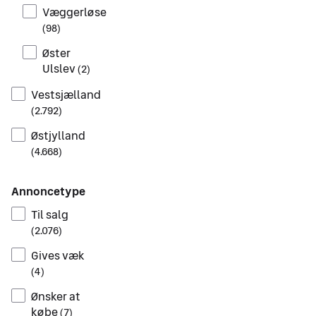
Væggerløse
(
98
)
Øster
Ulslev
(
2
)
Vestsjælland
(
2.792
)
Østjylland
(
4.668
)
Annoncetype
Til salg
(
2.076
)
Gives væk
(
4
)
Ønsker at
købe
(
7
)