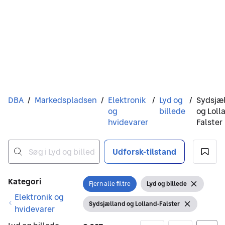
Du er her
DBA
/
Markedspladsen
/
Elektronik
/
Lyd og
/
Sydsjæ
og
billede
og Loll
hvidevarer
Falster
Udforsk-tilstand
Ingen resultater
Filtre
Kategori
Fjern alle filtre
Lyd og billede
Åbn filter
Vis filter
Fjern filte
Elektronik og
Sydsjælland og Lolland-Falster
Vis filter
Fjern filter
hvidevarer