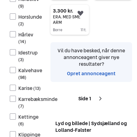
Gå til annoncen
Gå til annoncen
(
9
)
3.300 kr.
Føj til favoritter.
Horslunde
ERA. MED SME
ARM
(
2
)
Borre
11 t.
Hårlev
Gå til annoncen
(
14
)
Vil du have besked, når denne
Idestrup
annonceagent giver nye
(
3
)
resultater?
Kalvehave
Opret annonceagent
(
98
)
Karise
(
13
)
Side 1
Karrebæksminde
Sider
Næste side
ikon
,
(
7
)
Kettinge
Lyd og billede | Sydsjælland og
(
6
)
Lolland-Falster
Klippinge