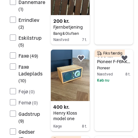
Dannemare
(
1
)
Errindlev
200 kr.
Fjernbetjening
(
2
)
Bang & Olufsen
Eskilstrup
Næstved
7 t.
(
5
)
Gå til annoncen
Fiks færdig
600 kr.
Faxe
(
49
)
Føj til favoritter.
Føj 
Pioneer F-F6MK2-K High-End DAB / FM Tuner
Faxe
Pioneer
Ladeplads
Næstved
8 t.
Køb nu
(
10
)
Gå til annoncen
Fejø
(
0
)
Femø
(
0
)
400 kr.
Henry Kloss
Gadstrup
model one
(
9
)
Køge
8 t.
Gedser
Gå til annoncen