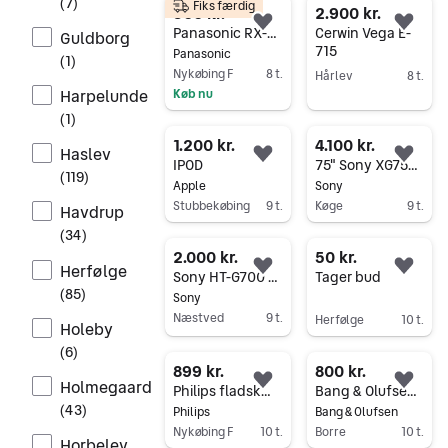
(
7
)
Fiks færdig
500 kr.
2.900 kr.
Føj til favoritter.
Føj 
Panasonic RX-DS101
Cerwin Vega E-
Guldborg
715
Panasonic
(
1
)
Nykøbing F
8 t.
Hårlev
8 t.
Harpelunde
Køb nu
Gå til annoncen
Gå til annoncen
(
1
)
1.200 kr.
4.100 kr.
Haslev
Føj til favoritter.
Føj 
IPOD
75" Sony XG758096
(
119
)
Apple
Sony
Stubbekøbing
9 t.
Køge
9 t.
Havdrup
Gå til annoncen
Gå til annoncen
(
34
)
2.000 kr.
50 kr.
Herfølge
Føj til favoritter.
Føj 
Sony HT-G700 Soundbar & Trådløs Subwoofer
Tager bud
(
85
)
Sony
Næstved
9 t.
Herfølge
10 t.
Holeby
Gå til annoncen
Gå til annoncen
(
6
)
899 kr.
800 kr.
Holmegaard
Føj til favoritter.
Føj 
Philips fladskærms TV
Bang & Olufsen Beogram 3000 pladespiller
(
43
)
Philips
Bang & Olufsen
Nykøbing F
10 t.
Borre
10 t.
Horbelev