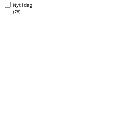
Nyt i dag
(
78
)