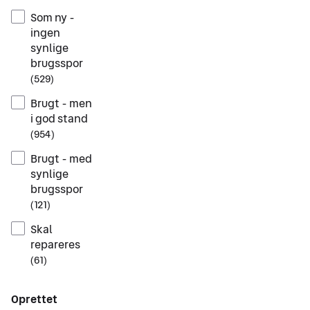
Som ny -
ingen
synlige
brugsspor
(
529
)
Brugt - men
i god stand
(
954
)
Brugt - med
synlige
brugsspor
(
121
)
Skal
repareres
(
61
)
Oprettet