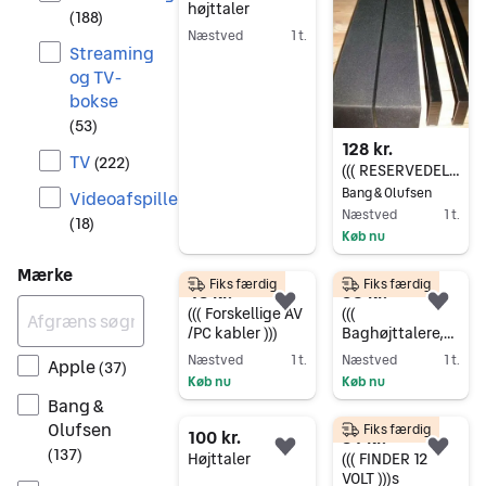
højttaler
(
188
)
Næstved
1 t.
Streaming
Gå til annoncen
og TV-
bokse
(
53
)
128 kr.
TV
(
222
)
((( RESERVEDELE B&O, MX 7000 )))
Bang & Olufsen
Videoafspillere
Næstved
1 t.
(
18
)
Køb nu
Gå til annoncen
Mærke
Fiks færdig
Fiks færdig
48 kr.
53 kr.
Føj til favoritter.
Føj 
((( Forskellige AV
(((
/PC kabler )))
Baghøjttalere,
Paradigm, SB-80
Næstved
1 t.
Næstved
1 t.
Apple
(
37
)
satellitter )))
Køb nu
Køb nu
Bang &
Gå til annoncen
Gå til annoncen
Olufsen
Fiks færdig
100 kr.
84 kr.
(
137
)
Føj til favoritter.
Føj 
Højttaler
((( FINDER 12
VOLT )))s