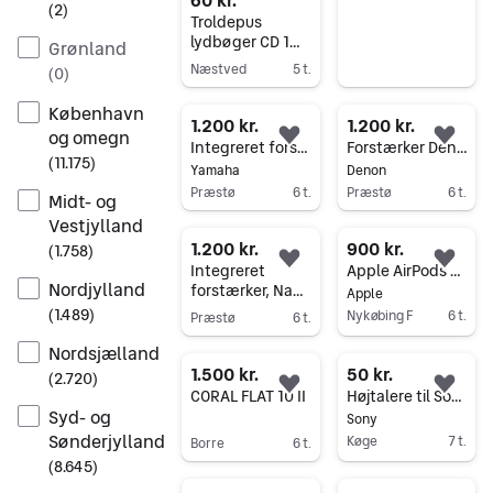
60 kr.
(
2
)
Troldepus
lydbøger CD 1
Grønland
og 2
Næstved
5 t.
(
0
)
Gå til annoncen
København
1.200 kr.
1.200 kr.
og omegn
Føj til favoritter.
Føj 
Integreret forstærker, Yamaha, AX-400
Forstærker Denon PMA-300V
(
11.175
)
Yamaha
Denon
Præstø
6 t.
Præstø
6 t.
Midt- og
Gå til annoncen
Gå til annoncen
Vestjylland
1.200 kr.
900 kr.
(
1.758
)
Føj til favoritter.
Føj 
Integreret
Apple AirPods Pro trådløse høretelefoner hvid
Nordjylland
forstærker, Nad,
Apple
C300
(
1.489
)
Nykøbing F
6 t.
Præstø
6 t.
Gå til annoncen
Gå til annoncen
Nordsjælland
1.500 kr.
50 kr.
(
2.720
)
Føj til favoritter.
Føj 
CORAL FLAT 10 II
Højtalere til Sony Home Theater
Syd- og
Sony
Sønderjylland
Køge
7 t.
Borre
6 t.
(
8.645
)
Gå til annoncen
Gå til annoncen