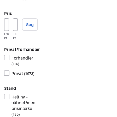
Pris
Søg
Fra
Til
kr.
kr.
Privat/forhandler
Forhandler
(
114
)
Privat
(
1.973
)
Stand
Helt ny -
uåbnet/med
prismærke
(
185
)