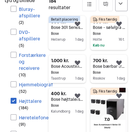
Lyd og billede
184
resultater
Bluray-
afspillere
Betalt placering
Fiks færdig
184 resultater
800 kr.
395 kr.
(
2
)
Føj til favoritter.
Føj 
Bose 301 Series III højttalere, hvid
Bose - sølv/grå højtalere
DVD-
Bose
Bose
afspillere
Hellerup
1 dag
Holte
16 t.
(
5
)
Køb nu
Gå til annoncen
Gå til annoncen
Forstærkere
1.000 kr.
700 kr.
og
Føj til favoritter.
Føj 
Bose Acoustimass 5 serie V
Bose bærbar trådløs højttaler sort original oplader følger med
receivere
Bose
Bose
(
10
)
Taastrup
1 dag
Risskov
1 dag
Hjemmebiograf
Gå til annoncen
Gå til annoncen
(
52
)
Fiks færdig
400 kr.
Føj til favoritter.
Føj 
Bose højttalersæt med subwoofer og kabler
Højttalere
Bose
(
184
)
Kalundborg
1 dag
Høretelefoner
Gå til annoncen
(
91
)