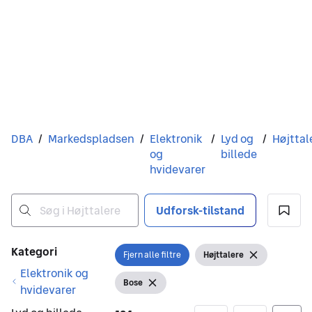
Du er her
DBA
/
Markedspladsen
/
Elektronik
/
Lyd og
/
Højttal
og
billede
hvidevarer
Udforsk-tilstand
Ingen resultater
Filtre
Kategori
Fjern alle filtre
Højttalere
Åbn filter
Vis filter
Fjern filter
Elektronik og
Bose
Vis filter
Fjern filter
hvidevarer