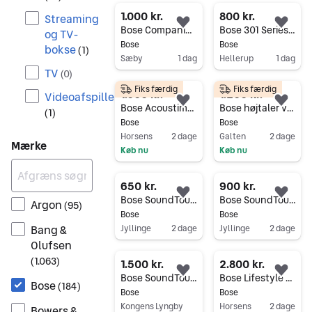
1.000 kr.
800 kr.
Streaming
Føj til favoritter.
Føj 
Bose Companion 3 Series II højtalersæt
Bose 301 Series III højttalere, hvid
og TV-
Bose
Bose
bokse
(
1
)
Sæby
1 dag
Hellerup
1 dag
TV
(
0
)
Gå til annoncen
Gå til annoncen
Fiks færdig
Fiks færdig
1.000 kr.
1.200 kr.
Videoafspillere
Føj til favoritter.
Føj 
Bose Acoustimass 5 Series III højttalersæt med subwoofer, sort
Bose højtaler venstre og Højre afstemt
(
1
)
Bose
Bose
Horsens
2 dage
Galten
2 dage
Mærke
Køb nu
Køb nu
Gå til annoncen
Gå til annoncen
650 kr.
900 kr.
Føj til favoritter.
Føj 
Bose SoundTouch 20
Bose SoundTouch 30
Argon
(
95
)
Bose
Bose
Bang &
Jyllinge
2 dage
Jyllinge
2 dage
Olufsen
Gå til annoncen
Gå til annoncen
(
1.063
)
1.500 kr.
2.800 kr.
Føj til favoritter.
Føj 
Bose SoundTouch 300
Bose Lifestyle surroundsystem komplet
Bose
(
184
)
Bose
Bose
Kongens Lyngby
Horsens
2 dage
Bowers &