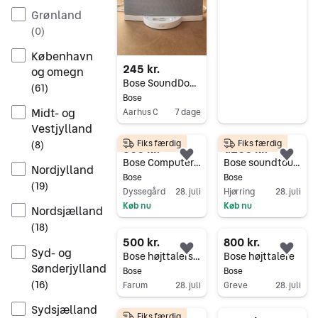
Gå til annoncen
Grønland
(
0
)
København
245 kr.
og omegn
Bose SoundDock højttaler med iPod-dock hvid
(
61
)
Bose
Midt- og
Aarhus C
7 dage
Vestjylland
Gå til annoncen
Fiks færdig
Fiks færdig
(
8
)
300 kr.
1.200 kr.
Føj til favoritter.
Føj 
Bose Computerhøjtaler - COMPANION 2 Series III
Bose soundtouch
Nordjylland
Bose
Bose
(
19
)
Dyssegård
28. juli
Hjørring
28. juli
Køb nu
Køb nu
Nordsjælland
Gå til annoncen
Gå til annoncen
(
18
)
500 kr.
800 kr.
Syd- og
Føj til favoritter.
Føj 
Bose højttalersæt med subwoofer og satellitter
Bose højttalere
Sønderjylland
Bose
Bose
(
16
)
Farum
28. juli
Greve
28. juli
Gå til annoncen
Gå til annoncen
Sydsjælland
Fiks færdig