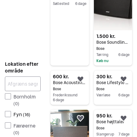
Søllested
6 dage
Gå til annoncen
1.500 kr.
Bose Soundlink Air Højtalere
Bose
Tørring
6 dage
Køb nu
Lokation efter
Gå til annoncen
område
600 kr.
300 kr.
Føj til favoritter.
Føj 
Bose Acoustimass 5 serie 2
Bose Lifestyle 235 - højtaler og subwoofer
Bose
Bose
Frederikssund
Værløse
6 dage
Bornholm
6 dage
Gå til annoncen
(
0
)
Gå til annoncen
Fyn
(
16
)
950 kr.
Føj til favoritter.
Føj 
Bose højttaler
Færøerne
Bose
(
0
)
Slangerup
7 dage