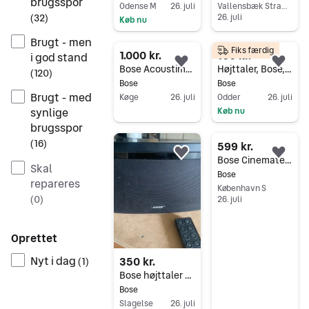
brugsspor
Odense M
26. juli
Vallensbæk Strand
26. juli
(
32
)
Køb nu
Gå til annoncen
Gå til annoncen
Brugt - men
Fiks færdig
1.000 kr.
100 kr.
i god stand
Føj til favoritter.
Føj 
Bose Acoustimass 5 (version 3) - sort højttalersæt med subwoofer
Højttaler, Bose, 301 Series II
(
120
)
Bose
Bose
Brugt - med
Køge
26. juli
Odder
26. juli
synlige
Køb nu
Gå til annoncen
brugsspor
Gå til annoncen
(
16
)
599 kr.
Føj til favoritter.
Føj 
Bose Cinemate series II
Skal
Bose
repareres
København S
(
0
)
26. juli
Gå til annoncen
Oprettet
Nyt i dag
350 kr.
(
1
)
Bose højttaler med fjernbetjening sort
Bose
Slagelse
26. juli