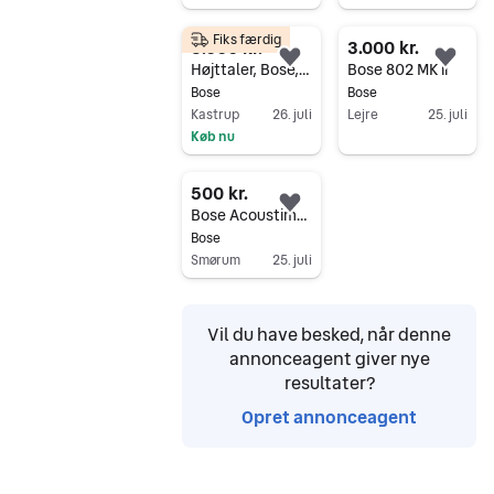
Gå til annoncen
Fiks færdig
3.000 kr.
3.000 kr.
Føj til favoritter.
Føj 
Højttaler, Bose, 700 soundbar
Bose 802 MK ii
Bose
Bose
Kastrup
26. juli
Lejre
25. juli
Køb nu
Gå til annoncen
Gå til annoncen
500 kr.
Føj til favoritter.
Bose Acoustimass 5 Series III subwoofer sort
Bose
Smørum
25. juli
Gå til annoncen
Vil du have besked, når denne
annonceagent giver nye
resultater?
Opret annonceagent