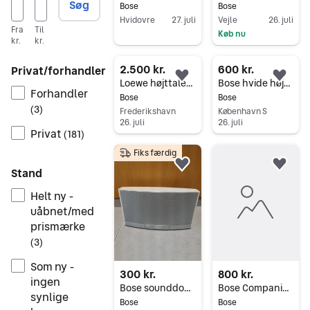
Søg
Bose
Bose
Hvidovre
27. juli
Vejle
26. juli
Fra
Til
Køb nu
Gå til annoncen
kr.
kr.
Gå til annoncen
2.500 kr.
600 kr.
Privat/forhandler
Føj til favoritter.
Føj 
Loewe højttalersæt med subwoofer og væghøjttalere sølv
Bose hvide højttalere
Forhandler
Bose
Bose
(
3
)
Frederikshavn
København S
26. juli
26. juli
Privat
(
181
)
Gå til annoncen
Gå til annoncen
Fiks færdig
Føj til favoritter.
Føj 
Stand
Helt ny -
uåbnet/med
prismærke
(
3
)
Som ny -
300 kr.
800 kr.
ingen
Bose sounddock 2 portable
Bose Companion 5
synlige
Bose
Bose