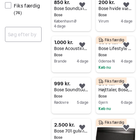
850 kr.
200 kr.
Fiks færdig
Føj til favoritter.
Føj 
Bose SoundLink Revolve trådløs højttaler sølv
Bose hvide væghøjttalere med beslag
(
74
)
Bose
Bose
København Ø
Virum
4 dage
4 dage
Gå til annoncen
Gå til annoncen
Fiks færdig
1.000 kr.
1.500 kr.
Ingen resultater
Føj til favoritter.
Føj 
Bose Acoustimass 5 højttalersæt med subwoofer, hvid
Bose Lifestyle SA-3 forstærker og højttalersæt
Bose
Bose
Brande
4 dage
Odense N
4 dage
Køb nu
Gå til annoncen
Gå til annoncen
Fiks færdig
999 kr.
200 kr.
Føj til favoritter.
Føj 
Bose Soundtouch 20
Højttaler, Bose, VS100
Bose
Bose
Rødovre
5 dage
Gjern
6 dage
Køb nu
Gå til annoncen
Gå til annoncen
Fiks færdig
2.500 kr.
Føj til favoritter.
Føj 
Bose 701 gulvhøjttalere.
Bose