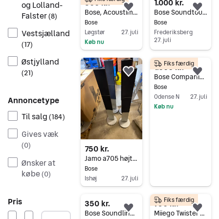
300 kr.
1.000 kr.
og Lolland-
Føj til favoritter.
Føj 
Bose, Acoustimass 6 serie 3 , 7.1 højttalersæt
Bose Soundtouch højtaler.
Falster
(
8
)
Bose
Bose
Vestsjælland
Løgstør
27. juli
Frederiksberg
27. juli
Køb nu
(
17
)
Gå til annoncen
Gå til annoncen
Østjylland
Fiks færdig
1.000 kr.
(
21
)
Føj til favoritter.
Føj 
Bose Companion 5 multimedia højttalersæt til computer
Bose
Odense N
27. juli
Annoncetype
Køb nu
Til salg
(
184
)
Gå til annoncen
Gives væk
(
0
)
750 kr.
Jamo a705 højtalera
Ønsker at
Bose
købe
(
0
)
Ishøj
27. juli
Gå til annoncen
Pris
Fiks færdig
350 kr.
750 kr.
Føj til favoritter.
Føj 
Bose Soundlink Bluetooth højttaler Perfekt lyd
Miiego Twister XL - Trådløs soundboks m. Bluetooth