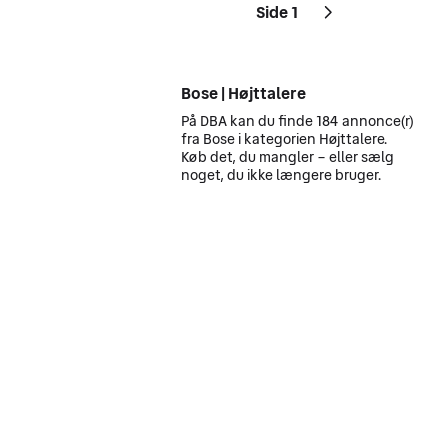
Side 1
Sider
Næste side
ikon
,
Bose | Højttalere
På DBA kan du finde 184 annonce(r)
fra Bose i kategorien Højttalere.
Køb det, du mangler – eller sælg
noget, du ikke længere bruger.