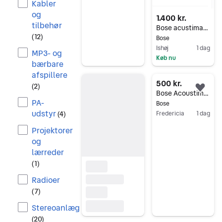
Kabler
og
1.400 kr.
tilbehør
Bose acustimas am6 i kasse. Nyt Butikpris 6495
(
12
)
Bose
Ishøj
1 dag
MP3- og
Køb nu
bærbare
Gå til annoncen
afspillere
500 kr.
(
2
)
Føj 
Bose Acoustimass 10
PA-
Bose
udstyr
(
4
)
Fredericia
1 dag
Gå til annoncen
Projektorer
og
lærreder
(
1
)
Radioer
(
7
)
Stereoanlæg
(
20
)