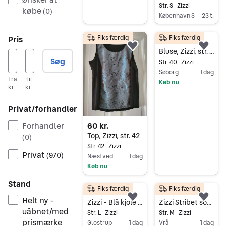
Str. S
Zizzi
købe
(
0
)
København S
23 t.
Gå til annoncen
Pris
Fiks færdig
Fiks færdig
80 kr.
Føj til favoritter.
Føj 
Bluse, Zizzi, str. 40
Søg
Str. 40
Zizzi
Søborg
1 dag
Fra
Til
Køb nu
kr.
kr.
Gå til annoncen
Privat/forhandler
Forhandler
60 kr.
Top, Zizzi, str. 42
(
0
)
Str. 42
Zizzi
Privat
(
970
)
Næstved
1 dag
Køb nu
Gå til annoncen
Stand
Fiks færdig
Fiks færdig
100 kr.
125 kr.
Helt ny -
Føj til favoritter.
Føj 
Zizzi - Blå kjole med palietter - str. L (50/52)
Zizzi Stribet sommerkjole
uåbnet/med
Str. L
Zizzi
Str. M
Zizzi
prismærke
Glostrup
1 dag
Vrå
1 dag