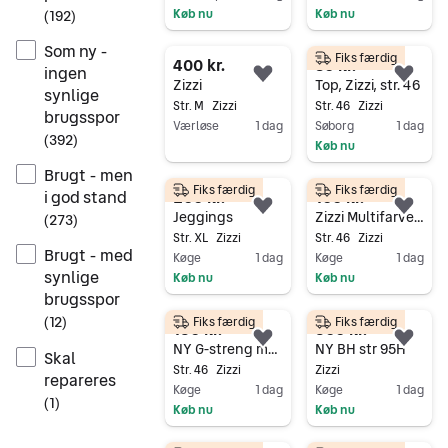
Køb nu
Køb nu
(
192
)
Gå til annoncen
Gå til annoncen
Som ny -
Fiks færdig
400 kr.
80 kr.
ingen
Føj til favoritter.
Føj 
Zizzi
Top, Zizzi, str. 46
synlige
Str. M
Zizzi
Str. 46
Zizzi
brugsspor
Værløse
1 dag
Søborg
1 dag
(
392
)
Køb nu
Gå til annoncen
Gå til annoncen
Brugt - men
Fiks færdig
Fiks færdig
200 kr.
100 kr.
i god stand
Føj til favoritter.
Føj 
Jeggings
Zizzi Multifarvet Bomuld Trusser Dame Str. 46
(
273
)
Str. XL
Zizzi
Str. 46
Zizzi
Brugt - med
Køge
1 dag
Køge
1 dag
synlige
Køb nu
Køb nu
brugsspor
Gå til annoncen
Gå til annoncen
(
12
)
Fiks færdig
Fiks færdig
130 kr.
300 kr.
Føj til favoritter.
Føj 
NY G-streng med mesh
NY BH str 95H
Skal
Str. 46
Zizzi
Zizzi
repareres
Køge
1 dag
Køge
1 dag
(
1
)
Køb nu
Køb nu
Gå til annoncen
Gå til annoncen