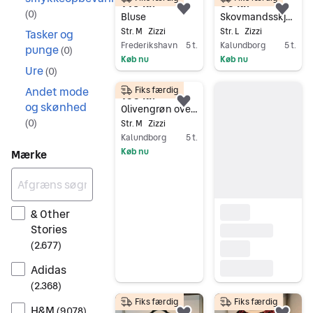
145 kr.
50 kr.
(
0
)
Føj til favoritter.
Føj 
Bluse
Skovmandsskjorte med hætte fra Zizzi
Str. M
Zizzi
Str. L
Zizzi
Tasker og
Frederikshavn
5 t.
Kalundborg
5 t.
punge
(
0
)
Køb nu
Køb nu
Ure
(
0
)
Gå til annoncen
Gå til annoncen
Andet mode
Fiks færdig
100 kr.
og skønhed
Føj til favoritter.
Olivengrøn overgangsjakke fra Zizzi str. M
(
0
)
Str. M
Zizzi
Kalundborg
5 t.
Køb nu
Mærke
Gå til annoncen
& Other
Stories
(
2.677
)
Adidas
(
2.368
)
Fiks færdig
Fiks færdig
H&M
(
9.078
)