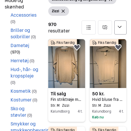
Mode og
Vis filter
Fjern filter
skønhed
Zizzi
Vis filter
Fjern filter
Accessories
(
0
)
970
Briller og
resultater
solbriller
(
0
)
Fiks færdig
Fiks færdig
970 resultater
Dametøj
Føj til favoritter.
Føj 
(
970
)
Herretøj
(
0
)
Hud-, hår- og
kropspleje
(
0
)
Kosmetik
(
0
)
Til salg
50 kr.
Kostumer
Fin striktrøje med perler i siderne fra Zizzi str. M
Hvid bluse fra Zizzi med fine detaljer str. M
(
0
)
Str. M
Zizzi
Str. M
Zizzi
Sko og
Kalundborg
4 t.
Kalundborg
4 t.
støvler
(
0
)
Køb nu
Gå til annoncen
Smykker og
Gå til annoncen
smykkeopbevaring
Fiks færdig
Fiks færdig