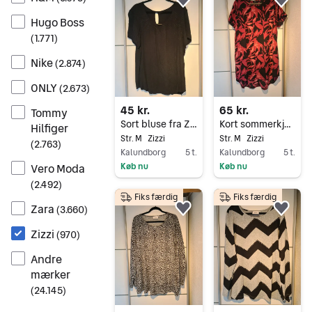
Føj til favoritter.
Føj 
Hugo Boss
(
1.771
)
Nike
(
2.874
)
ONLY
(
2.673
)
45 kr.
65 kr.
Tommy
Sort bluse fra Zizzi med fine detaljer st. M
Kort sommerkjole fra Zizzi str. M
Hilfiger
Str. M
Zizzi
Str. M
Zizzi
(
2.763
)
Kalundborg
5 t.
Kalundborg
5 t.
Vero Moda
Køb nu
Køb nu
Gå til annoncen
Gå til annoncen
(
2.492
)
Fiks færdig
Fiks færdig
Zara
(
3.660
)
Føj til favoritter.
Føj 
Zizzi
(
970
)
Andre
mærker
(
24.145
)