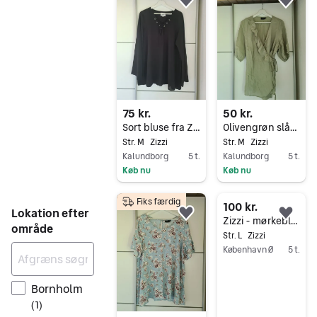
Føj til favoritter.
Føj 
75 kr.
50 kr.
Sort bluse fra Zizzi str. M
Olivengrøn slåombluse fra Zizzi str. M
Str. M
Zizzi
Str. M
Zizzi
Kalundborg
5 t.
Kalundborg
5 t.
Køb nu
Køb nu
Gå til annoncen
Gå til annoncen
Fiks færdig
100 kr.
Lokation efter
Føj til favoritter.
Føj 
Zizzi - mørkeblå kjole
område
Str. L
Zizzi
København Ø
5 t.
Gå til annoncen
Bornholm
(
1
)