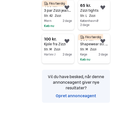
Fiks færdig
400 kr.
65 kr.
Føj til favoritter.
Føj 
3 par Zizzi jeans BYD
Zizzi tights
Str. 42
Zizzi
Str. L
Zizzi
Mern
2 dage
København Ø
2 dage
Køb nu
Gå til annoncen
Gå til annoncen
Fiks færdig
100 kr.
300 kr.
Føj til favoritter.
Føj 
Kjole fra Zizzi
Shapewear str. S/M
Str. M
Zizzi
Str. M
Zizzi
Harlev J
2 dage
Køge
2 dage
Køb nu
Gå til annoncen
Gå til annoncen
Vil du have besked, når denne
annonceagent giver nye
resultater?
Opret annonceagent