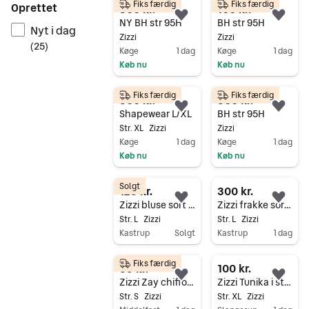
Fiks færdig
Fiks færdig
Oprettet
300 kr.
100 kr.
Føj til favoritter.
Føj 
NY BH str 95H
BH str 95H
Nyt i dag
Zizzi
Zizzi
(
25
)
Køge
1 dag
Køge
1 dag
Køb nu
Køb nu
Gå til annoncen
Gå til annoncen
Fiks færdig
Fiks færdig
300 kr.
300 kr.
Føj til favoritter.
Føj 
Shapewear L/XL
BH str 95H
Str. XL
Zizzi
Zizzi
Køge
1 dag
Køge
1 dag
Køb nu
Køb nu
Gå til annoncen
Gå til annoncen
Solgt
125 kr.
300 kr.
Føj til favoritter.
Føj 
Zizzi bluse sort med knapper str. L
Zizzi frakke sort str. L dame
Str. L
Zizzi
Str. L
Zizzi
Kastrup
Solgt
Kastrup
1 dag
Gå til annoncen
Gå til annoncen
Fiks færdig
65 kr.
100 kr.
Føj til favoritter.
Føj 
Zizzi Zay chiffon bluse S beige (stor i størrelsen)
Zizzi Tunika i str. XL
Str. S
Zizzi
Str. XL
Zizzi