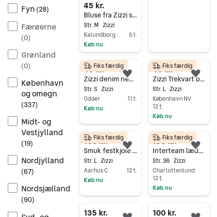
45 kr.
Fyn
(
28
)
Bluse fra Zizzi str. M
Færøerne
Str. M
Zizzi
Kalundborg
5 t.
(
0
)
Køb nu
Grønland
Gå til annoncen
(
0
)
Fiks færdig
Fiks færdig
40 kr.
40 kr.
Føj til favoritter.
Føj 
Zizzi denim nederdel str. S (42/44)
Zizzi Trekvart bukser
København
Str. S
Zizzi
Str. L
Zizzi
og omegn
Odder
11 t.
København NV
(
337
)
12 t.
Køb nu
Køb nu
Gå til annoncen
Midt- og
Gå til annoncen
Vestjylland
Fiks færdig
Fiks færdig
100 kr.
150 kr.
(
19
)
Føj til favoritter.
Føj 
Smuk festkjole fra Zizzi
Interteam lædernederdel str 36 brun
Nordjylland
Str. L
Zizzi
Str. 36
Zizzi
Aarhus C
12 t.
Charlottenlund
(
67
)
12 t.
Køb nu
Nordsjælland
Køb nu
Gå til annoncen
Gå til annoncen
(
90
)
135 kr.
100 kr.
Syd- og