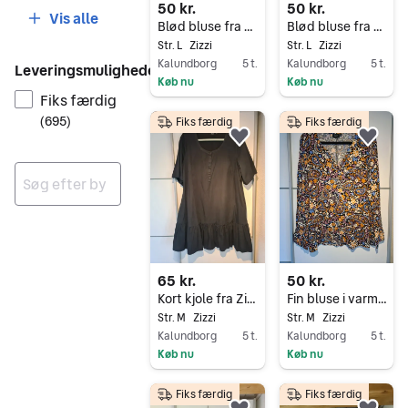
50 kr.
50 kr.
Vis alle
Blød bluse fra Zizzi str. L
Blød bluse fra Zizzi str. L
Str. L
Zizzi
Str. L
Zizzi
Kalundborg
5 t.
Kalundborg
5 t.
Leveringsmuligheder
Køb nu
Køb nu
Fiks færdig
Gå til annoncen
Gå til annoncen
(
695
)
Fiks færdig
Fiks færdig
Føj til favoritter.
Føj 
Ingen resultater
65 kr.
50 kr.
Kort kjole fra Zizzi str. M
Fin bluse i varme farver
Str. M
Zizzi
Str. M
Zizzi
Kalundborg
5 t.
Kalundborg
5 t.
Køb nu
Køb nu
Gå til annoncen
Gå til annoncen
Fiks færdig
Fiks færdig