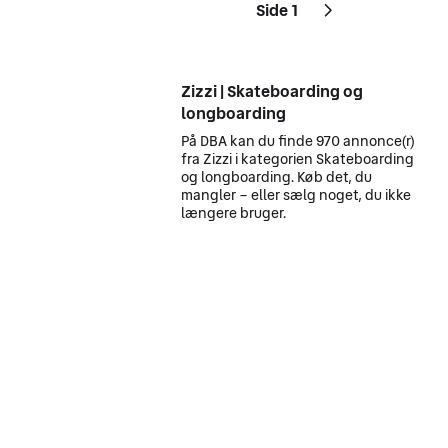
Side 1
Sider
Næste side
ikon
,
Zizzi | Skateboarding og
longboarding
På DBA kan du finde 970 annonce(r)
fra Zizzi i kategorien Skateboarding
og longboarding. Køb det, du
mangler – eller sælg noget, du ikke
længere bruger.