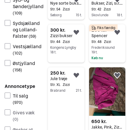
Føj til favoritter.
Føj 
Nye sorte bukser med hvide prikker
Bukser, Zizi, str. 42
Sønderjylland
Str. 54
Zizzi
Str. 42
Zizzi
(
109
)
Søborg
15 t.
Skovlunde
18 t.
Gå til annoncen
Gå til annoncen
Sydsjælland
Fiks færdig
og Lolland-
300 kr.
200 kr.
Føj til favoritter.
Føj 
Falster
Zizzi bukser
Spencer
(
59
)
Str. 44
Zizzi
Str. 48
Zizzi
Vestsjælland
Kongens Lyngby
Frederikssund
18 t.
19 t.
(
102
)
Køb nu
Gå til annoncen
Østjylland
Gå til annoncen
(
158
)
250 kr.
Føj til favoritter.
Føj 
Jule trøje
Str. XL
Zizzi
Annoncetype
Brabrand
21 t.
Til salg
Gå til annoncen
(
970
)
Gives væk
(
0
)
650 kr.
Jakke, Pink, Zizzi, S, 42/44 (nypris 749,95 kr.)
Ønsker at