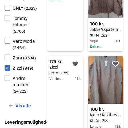
Gå til annoncen
ONLY
(
2.623
)
Tommy
100 kr.
Hilfiger
Jakke/skjorte fra Zizzi
(
2.765
)
Str. M
Zizzi
Vero Moda
Vejle
11 t.
Køb nu
(
2.464
)
Gå til annoncen
Zara
(
3.634
)
175 kr.
Føj til favoritter.
Føj 
Zizzi
Zizzi
(
949
)
Str. M
Zizzi
Andre
Værløse
11 t.
mærker
Gå til annoncen
(
24.222
)
Vis alle
100 kr.
Kjole / Kakifarvet
Str. XL
Zizzi
Leveringsmuligheder
Lemvig
12 t.