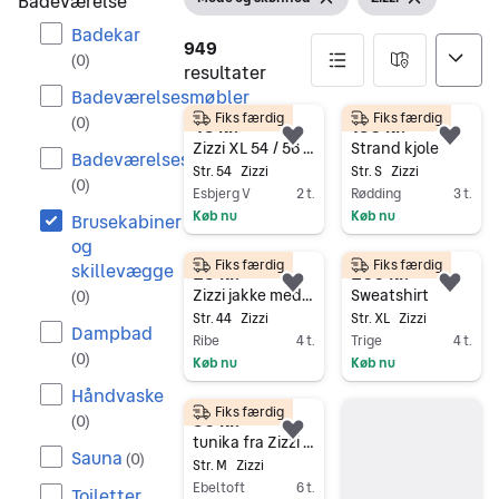
Badeværelse
Vis filter
Fjern filter
Vis filter
Fjern filter
Badekar
949
(
0
)
resultater
Badeværelsesmøbler
Fiks færdig
Fiks færdig
(
0
)
949 resultater
48 kr.
150 kr.
Føj til favoritter.
Føj 
Zizzi XL 54 / 56 7xl 8xl sort top m vhals
Strand kjole
Badeværelsestilbehør
Str. 54
Zizzi
Str. S
Zizzi
(
0
)
Esbjerg V
2 t.
Rødding
3 t.
Køb nu
Køb nu
Brusekabiner
Gå til annoncen
Gå til annoncen
og
Fiks færdig
Fiks færdig
skillevægge
25 kr.
200 kr.
Føj til favoritter.
Føj 
Zizzi jakke med patches str 44 grøn
Sweatshirt
(
0
)
Str. 44
Zizzi
Str. XL
Zizzi
Dampbad
Ribe
4 t.
Trige
4 t.
(
0
)
Køb nu
Køb nu
Gå til annoncen
Gå til annoncen
Håndvaske
Fiks færdig
50 kr.
(
0
)
Føj til favoritter.
tunika fra Zizzi str. M (46/48)
Sauna
(
0
)
Str. M
Zizzi
Ebeltoft
6 t.
Toiletter