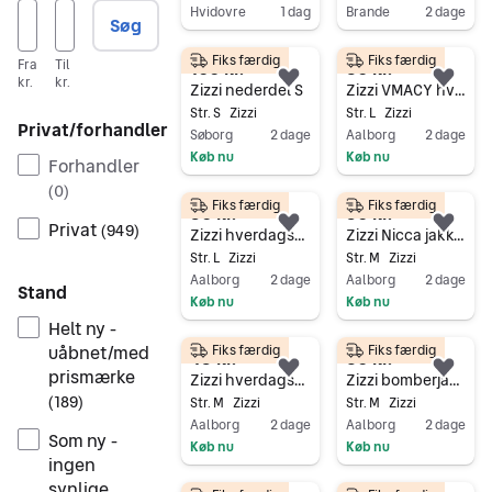
Hvidovre
1 dag
Brande
2 dage
Søg
Gå til annoncen
Gå til annoncen
Fiks færdig
Fiks færdig
Fra
Til
100 kr.
30 kr.
kr.
kr.
Føj til favoritter.
Føj 
Zizzi nederdel S
Zizzi VMACY hverdagskjole L sort
Str. S
Zizzi
Str. L
Zizzi
Privat/forhandler
Søborg
2 dage
Aalborg
2 dage
Køb nu
Køb nu
Forhandler
Gå til annoncen
Gå til annoncen
(
0
)
Fiks færdig
Fiks færdig
50 kr.
50 kr.
Privat
(
949
)
Føj til favoritter.
Føj 
Zizzi hverdagskjole L sort viskose
Zizzi Nicca jakke M sort med mønster
Str. L
Zizzi
Str. M
Zizzi
Aalborg
2 dage
Aalborg
2 dage
Stand
Køb nu
Køb nu
Helt ny -
Gå til annoncen
Gå til annoncen
uåbnet/med
Fiks færdig
Fiks færdig
45 kr.
60 kr.
prismærke
Føj til favoritter.
Føj 
Zizzi hverdagskjole M sort, viskose
Zizzi bomberjakke M sort mønstret dame
(
189
)
Str. M
Zizzi
Str. M
Zizzi
Aalborg
2 dage
Aalborg
2 dage
Som ny -
Køb nu
Køb nu
ingen
Gå til annoncen
Gå til annoncen
synlige