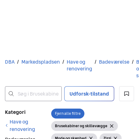
Du er her
DBA
/
Markedspladsen
/
Have og
/
Badeværelse
/
B
renovering
s
Udforsk-tilstand
Ingen resultater
Filtre
Kategori
Fjern alle filtre
Åbn filter
Have og
Brusekabiner og skillevægge
Vis filter
Fjern filter
renovering
Mode og skønhed
Zizzi