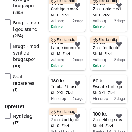
Fiks færdig
Fiks færdig
50 kr.
50 kr.
brugsspor
Føj til favoritter.
Føj 
Sort kjole med plisse skørt
Zizzi kjole med plicceskørt str. L blå
(
385
)
Str. L
Zizzi
Str. L
Zizzi
Aalborg
2 dage
Aalborg
2 dage
Brugt - men
Køb nu
Køb nu
i god stand
Gå til annoncen
Gå til annoncen
(
264
)
Fiks færdig
Fiks færdig
50 kr.
50 kr.
Brugt - med
Føj til favoritter.
Føj 
Lang kimono med perler
Zizzi festkjole M grøn
synlige
Str. M
Zizzi
Str. M
Zizzi
brugsspor
Aalborg
2 dage
Aalborg
2 dage
Køb nu
Køb nu
(
10
)
Gå til annoncen
Gå til annoncen
Skal
180 kr.
80 kr.
repareres
Føj til favoritter.
Føj 
Tunika / bluse med flot hals / front effekt, str. XXL
Sweat-shirt-kjole, str. XXL
(
1
)
Str. XXL
Zizzi
Str. XXL
Zizzi
Hinnerup
2 dage
Hinnerup
2 dage
Oprettet
Gå til annoncen
Gå til annoncen
Fiks færdig
50 kr.
100 kr.
Nyt i dag
Føj til favoritter.
Føj 
Zizzi. Kort kjole med leoprint og blonde str.S
Zizzi Nille jeans, extra slim fit, str. 44 / 82 cm
(
17
)
Str. S
Zizzi
Str. 44
Zizzi
Solrød Strand
Randers NØ
2 dage