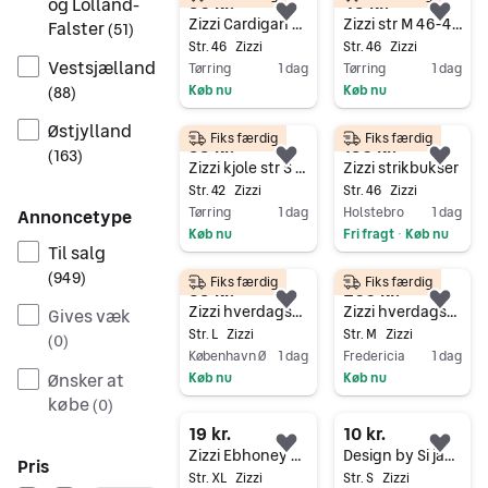
50 kr.
45 kr.
og Lolland-
Føj til favoritter.
Føj 
Zizzi Cardigan str M 46-48
Zizzi str M 46-48 T-shirt
Falster
(
51
)
Str. 46
Zizzi
Str. 46
Zizzi
Vestsjælland
Tørring
1 dag
Tørring
1 dag
Køb nu
Køb nu
(
88
)
Gå til annoncen
Gå til annoncen
Østjylland
Fiks færdig
Fiks færdig
55 kr.
150 kr.
(
163
)
Føj til favoritter.
Føj 
Zizzi kjole str S 42-44
Zizzi strikbukser
Str. 42
Zizzi
Str. 46
Zizzi
Tørring
1 dag
Holstebro
1 dag
Annoncetype
Køb nu
Fri fragt
Køb nu
•
Til salg
Gå til annoncen
Gå til annoncen
(
949
)
Fiks færdig
Fiks færdig
65 kr.
200 kr.
Føj til favoritter.
Føj 
Zizzi hverdagskjole L blå bomuld
Zizzi hverdagskjole M multifarvet bomuld dame
Gives væk
Str. L
Zizzi
Str. M
Zizzi
(
0
)
København Ø
1 dag
Fredericia
1 dag
Ønsker at
Køb nu
Køb nu
købe
Gå til annoncen
Gå til annoncen
(
0
)
19 kr.
10 kr.
Føj til favoritter.
Føj 
Zizzi Ebhoney bluse XL sort med blomster, dame
Design by Si jakke sort polyester dame str. S
Pris
Str. XL
Zizzi
Str. S
Zizzi