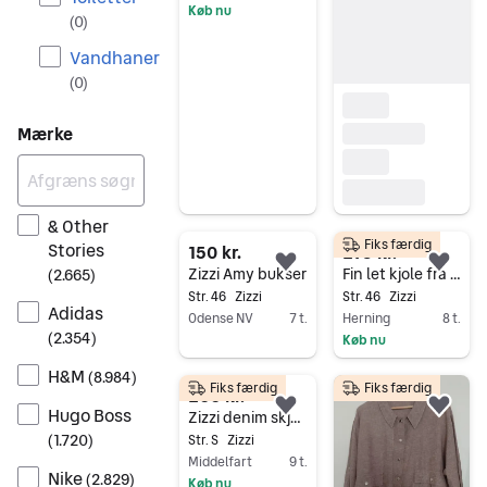
Køb nu
(
0
)
Gå til annoncen
Vandhaner
(
0
)
Mærke
& Other
Fiks færdig
Stories
150 kr.
275 kr.
Føj til favoritter.
Føj 
Zizzi Amy bukser
Fin let kjole fra Zizzi
(
2.665
)
Str. 46
Zizzi
Str. 46
Zizzi
Adidas
Odense NV
7 t.
Herning
8 t.
(
2.354
)
Køb nu
Gå til annoncen
Gå til annoncen
H&M
(
8.984
)
Fiks færdig
Fiks færdig
200 kr.
Hugo Boss
Føj til favoritter.
Føj 
Zizzi denim skjorte S blå
(
1.720
)
Str. S
Zizzi
Middelfart
9 t.
Nike
(
2.829
)
Køb nu