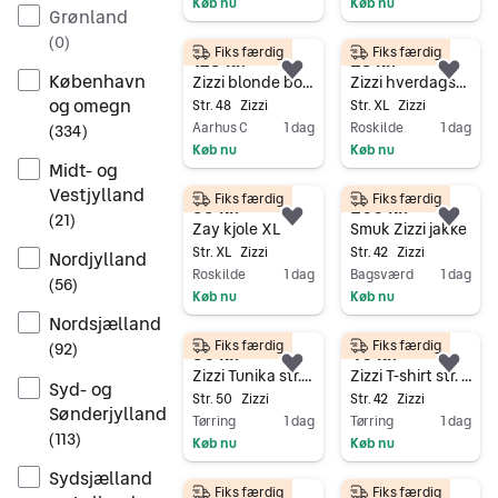
Køb nu
Køb nu
Grønland
Gå til annoncen
Gå til annoncen
(
0
)
Fiks færdig
Fiks færdig
125 kr.
28 kr.
København
Føj til favoritter.
Føj 
Zizzi blonde bodystocking med mesh
Zizzi hverdagskjole XL sort viskose
og omegn
Str. 48
Zizzi
Str. XL
Zizzi
Aarhus C
1 dag
Roskilde
1 dag
(
334
)
Køb nu
Køb nu
Midt- og
Gå til annoncen
Gå til annoncen
Vestjylland
Fiks færdig
Fiks færdig
55 kr.
200 kr.
(
21
)
Føj til favoritter.
Føj 
Zay kjole XL
Smuk Zizzi jakke
Str. XL
Zizzi
Str. 42
Zizzi
Nordjylland
Roskilde
1 dag
Bagsværd
1 dag
(
56
)
Køb nu
Køb nu
Nordsjælland
Gå til annoncen
Gå til annoncen
Fiks færdig
Fiks færdig
(
92
)
50 kr.
40 kr.
Føj til favoritter.
Føj 
Zizzi Tunika str. 50
Zizzi T-shirt str. 42
Syd- og
Str. 50
Zizzi
Str. 42
Zizzi
Sønderjylland
Tørring
1 dag
Tørring
1 dag
(
113
)
Køb nu
Køb nu
Gå til annoncen
Gå til annoncen
Sydsjælland
Fiks færdig
Fiks færdig