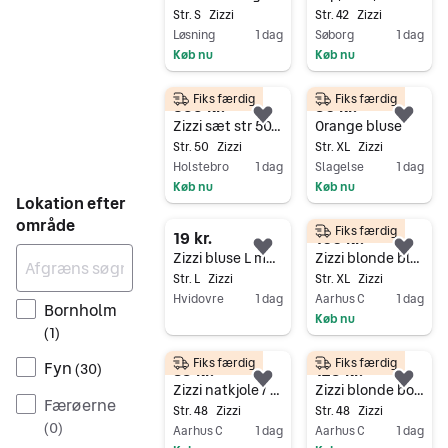
Str. S
Zizzi
Str. 42
Zizzi
Løsning
1 dag
Søborg
1 dag
Køb nu
Køb nu
Gå til annoncen
Gå til annoncen
Fiks færdig
Fiks færdig
399 kr.
50 kr.
Føj til favoritter.
Føj 
Zizzi sæt str 50-52
Orange bluse
Str. 50
Zizzi
Str. XL
Zizzi
Holstebro
1 dag
Slagelse
1 dag
Køb nu
Køb nu
Lokation efter
Gå til annoncen
Gå til annoncen
område
Fiks færdig
19 kr.
100 kr.
Føj til favoritter.
Føj 
Zizzi bluse L multifarvet blomsterprint polyester
Zizzi blonde bluse
Str. L
Zizzi
Str. XL
Zizzi
Hvidovre
1 dag
Aarhus C
1 dag
Bornholm
Køb nu
Gå til annoncen
(
1
)
Gå til annoncen
Fiks færdig
Fiks færdig
Fyn
85 kr.
125 kr.
(
30
)
Føj til favoritter.
Føj 
Zizzi natkjole / negligé i leo mønster og med blonde
Zizzi blonde bodystocking med mesh
Færøerne
Str. 48
Zizzi
Str. 48
Zizzi
(
0
)
Aarhus C
1 dag
Aarhus C
1 dag