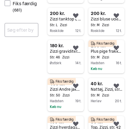
Fiks færdig
Gå til annoncen
(
681
)
200 kr.
200 kr.
Føj til favoritter.
Føj 
Zizzi tanktop L multifarvet
Zizzi bluse uden ærmer M sort
Str. L
Zizzi
Str. M
Zizzi
Roskilde
12 t.
Roskilde
12 t.
Gå til annoncen
Gå til annoncen
Ingen resultater
Fiks færdig
180 kr.
200 kr.
Føj til favoritter.
Føj 
Zizzi graviditetskjole str 46 grøn med blomster
Plus pige frakke fra Zizzi
Str. 46
Zizzi
Str. M
Zizzi
Østbirk
14 t.
Hadsten
16 t.
Køb nu
Gå til annoncen
Gå til annoncen
Fiks færdig
400 kr.
40 kr.
Føj til favoritter.
Føj 
Zizzi Andre jakker Sort Jakke Str. 50
Nattøj, Zizzi, str. M
Str. 50
Zizzi
Str. M
Zizzi
Hadsten
19 t.
Herlev
20 t.
Køb nu
Gå til annoncen
Gå til annoncen
Fiks færdig
Fiks færdig
100 kr.
60 kr.
Føj til favoritter.
Føj 
Zizzi hverdagskjole med 3/4 ærmer
Top, Zizzi, str. 42