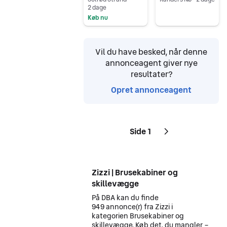
2 dage
Gå til annoncen
Køb nu
Gå til annoncen
Vil du have besked, når denne
annonceagent giver nye
resultater?
Opret annonceagent
Side 1
Sider
Næste side
ikon
,
Zizzi | Brusekabiner og
skillevægge
På DBA kan du finde
949 annonce(r) fra Zizzi i
kategorien Brusekabiner og
skillevægge. Køb det, du mangler –