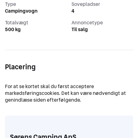
Type
Sovepladser
Campingvogn
4
Totalvægt
Annoncetype
500 kg
Til salg
Placering
Sørens Camping ApS