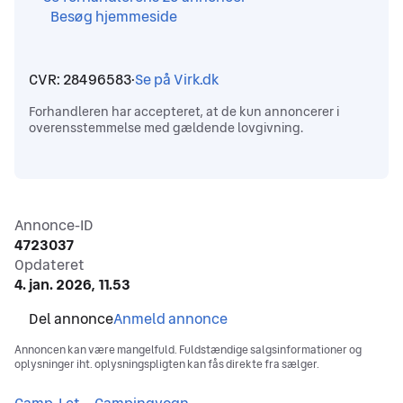
Besøg hjemmeside
,
,
CVR: 28496583
·
Se på Virk.dk
,
Forhandleren har accepteret, at de kun annoncerer i
overensstemmelse med gældende lovgivning.
Annonceinformation
Annonce-ID
4723037
Opdateret
4. jan. 2026, 11.53
Anmeld annonce
Annoncen kan være mangelfuld. Fuldstændige salgsinformationer og
oplysninger iht. oplysningspligten kan fås direkte fra sælger.
Camp-Let
Campingvogn