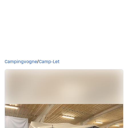
Du er her
Campingvogne
/
Camp-Let