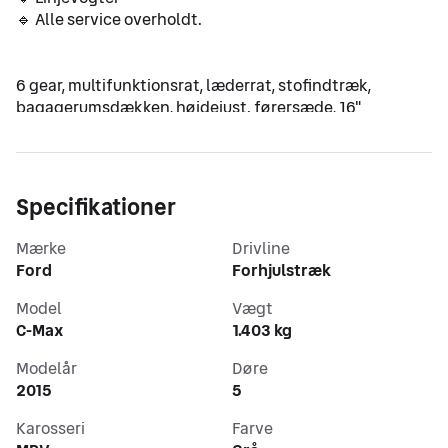
🔹 Alle service overholdt.
6 gear, multifunktionsrat, læderrat, stofindtræk, 
bagagerumsdækken, højdejust. førersæde, 16" 
alufælge, el-sidespejle, tågelygter, træk, aircondition, 
centrallås, fjernb. centrallås, fartpilot, aut. nedbl. 
bakspejl, sædevarme, udv. temp. måler, cd/radio, aux 
tilslutning, regnsensor, parkeringssensor (bag), isofix, 
Specifikationer
airbag, antispin, esp.
Mærke
Drivline
♦️ Ajourført servicehæfte ♦️
Ford
Forhjulstræk
♦️ Tandrem udskiftet ved 347.000 km ♦️
♦️ Synet i oktober 2025 ♦️
Model
Vægt
♦️ Velkørende med den solide 1,5 TDCi motor ♦️
C-Max
1.403 kg
Modelår
Døre
2015
5
Karosseri
Farve
🚘 Nummerpladeoperatør - omgående levering.