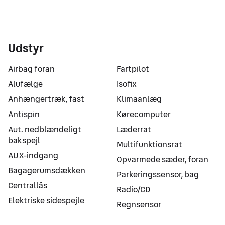
Udstyr
Airbag foran
Fartpilot
Alufælge
Isofix
Anhængertræk, fast
Klimaanlæg
Antispin
Kørecomputer
Aut. nedblændeligt
Læderrat
bakspejl
Multifunktionsrat
AUX-indgang
Opvarmede sæder, foran
Bagagerumsdækken
Parkeringssensor, bag
Centrallås
Radio/CD
Elektriske sidespejle
Regnsensor