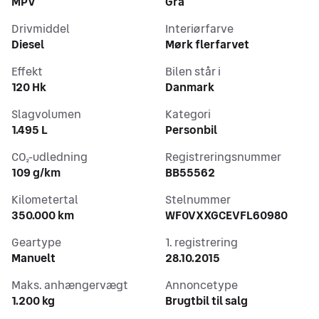
MPV
Grå
💰 Finansiering tilbydes med eller uden udbetaling.
Drivmiddel
Interiørfarve
Diesel
Mørk flerfarvet
🔵 Vi er medlem af AutoBranchen Danmark - Din 
sikkerhed for en tryg bilhandel.
Effekt
Bilen står i
120 Hk
Danmark
Slagvolumen
Kategori
1.495 L
Personbil
CO₂-udledning
Registreringsnummer
109 g/km
BB55562
Kilometertal
Stelnummer
350.000 km
WF0VXXGCEVFL60980
Geartype
1. registrering
Manuelt
28.10.2015
Maks. anhængervægt
Annoncetype
1.200 kg
Brugtbil til salg