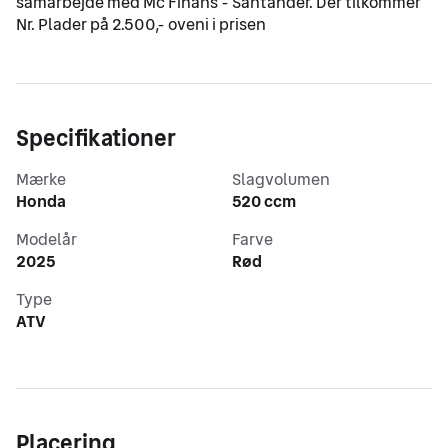
samarbejde med Mc Finans - Santander. Der tilkommer 
Nr. Plader på 2.500,- oveni i prisen
Specifikationer
Mærke
Slagvolumen
Honda
520 ccm
Modelår
Farve
2025
Rød
Type
ATV
Placering