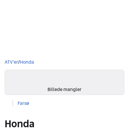
Du er her
ATV'er
/
Honda
Billedgalleri
Billede mangler
Farsø
Honda