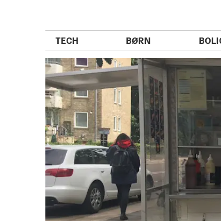
TECH
BØRN
BOLI