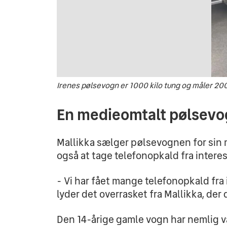
Irenes pølsevogn er 1000 kilo tung og måler 20
En medieomtalt pølsev
Mallikka sælger pølsevognen for sin mor
også at tage telefonopkald fra intere
- Vi har fået mange telefonopkald fra
lyder det overrasket fra Mallikka, der d
Den 14-årige gamle vogn har nemlig væ