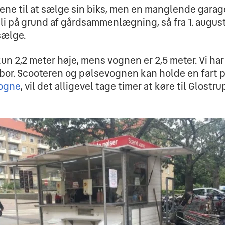
 Irene til at sælge sin biks, men en manglende ga
uli på grund af gårdsammenlægning, så fra 1. augus
 sælge.
kun 2,2 meter høje, mens vognen er 2,5 meter. Vi har
lv bor. Scooteren og pølsevognen kan holde en fart p
ogne
, vil det alligevel tage timer at køre til Glostru