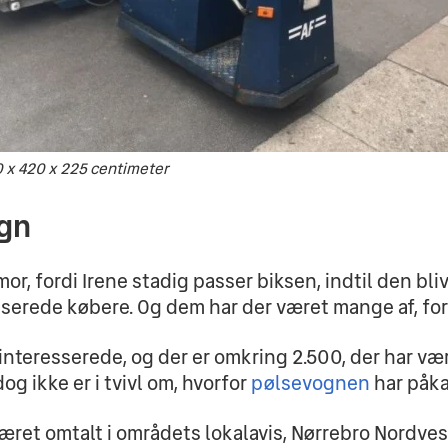
0 x 420 x 225 centimeter
ogn
, fordi Irene stadig passer biksen, indtil den bliver
sserede købere. Og dem har der været mange af, for
 interesserede, og der er omkring 2.500, der har væ
og ikke er i tvivl om, hvorfor 
pølsevognen
 har påk
ret omtalt i områdets lokalavis, Nørrebro Nordvest