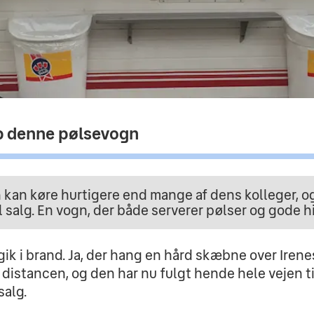
b denne pølsevogn
an køre hurtigere end mange af dens kolleger, og s
l salg. En vogn, der både serverer pølser og gode hi
ik i brand. Ja, der hang en hård skæbne over Iren
distancen, og den har nu fulgt hende hele vejen ti
salg.